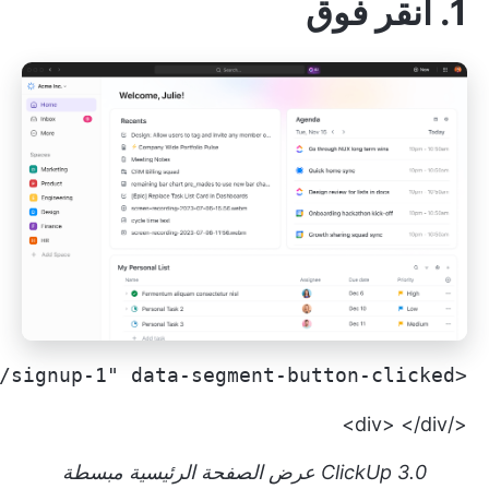
1.
انقر فوق
<a href="https://clickup.com/signup-1" data-segment-button-clicked="ابدأ باستخدام ClickUp" data-segment-link-url="https://clickup.com/signup-1">ابدأ باستخدام ClickUp</a>
</div> </div>
ClickUp 3.0 عرض الصفحة الرئيسية مبسطة