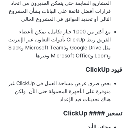
المشاريع السابقة حتى يتمكن المديرون من اتخاذ
قرارات أفضل قائمة على البيانات بشأن المشروع
التالي أو تحديد العوائق في المشروع الحالي
مع أكثر من 1,000 خيار تكامل، يمكن لأعضاء
الفريق ربط ClickUp بأدوات التعاون عبر الإنترنت
مثل Google Drive وMicrosoft Teams وSlack
وLoom وMicrosoft Office وغيرها
قيود ClickUp
بعض طرق عرض مساحة العمل في ClickUp غير
متوفرة على الأجهزة المحمولة حتى الآن، ولكن
هناك تحديثات قيد الإعداد
تسعير #### ClickUp
مجاني للأبد