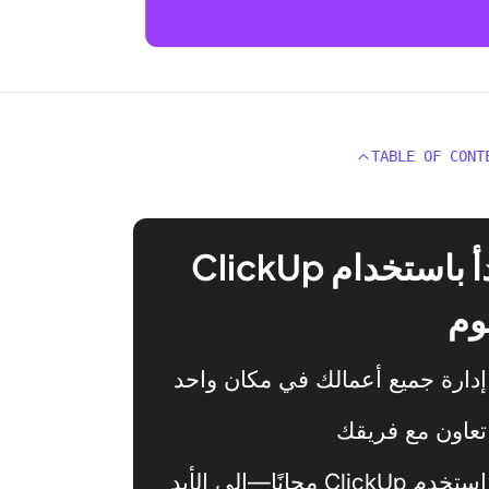
TABLE OF CONT
ابدأ باستخدام ClickUp
وم
إدارة جميع أعمالك في مكان واحد
تعاون مع فريقك
استخدم ClickUp مجانًا—إلى الأبد