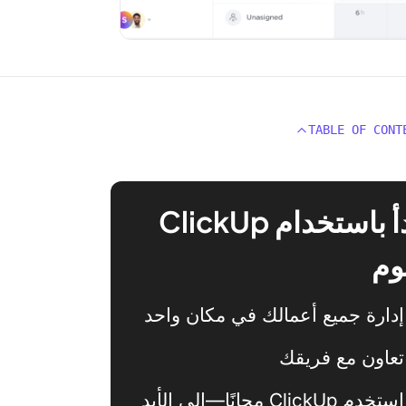
TABLE OF CONT
ابدأ باستخدام ClickUp
وم
إدارة جميع أعمالك في مكان واحد
تعاون مع فريقك
استخدم ClickUp مجانًا—إلى الأبد