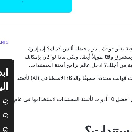
ENTS
ية يعلو فوقك. أمر محبط، أليس كذلك؟ إن إدارة
ستغرق وقتًا طويلاً أيضًا. ولكن ماذا لو كان بإمكانك
ة من أجلك؟ ادخل عالم برامج أتمتة المستندات.
إليك كيفية عملها: تستخدم أداة أتمتة المستندات قوالب محددة مسبقًا والذكاء الاصطناعي (AI) لأتمتة
الي
في هذا الدليل، سوف نلقي نظرة فاحصة على أفضل 10 أدوات لأتمتة المستندات لاستخدامها في عام
لمستندات؟