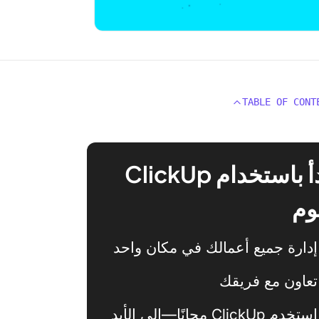
TABLE OF CONT
ابدأ باستخدام ClickUp
وم
إدارة جميع أعمالك في مكان واحد
تعاون مع فريقك
استخدم ClickUp مجانًا—إلى الأبد