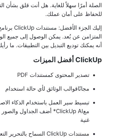
الصلة أمرًا سهلاً للغاية. هل أنت قلق بشأن ال
للحفاظ على أمان عملك.
إليك الجزء الأفضل: مستندات ClickUp
برنامج
المتزامن عن بُعد. يمكن الوصول إلى جميع ال
أنه يمكنك توديع التبديل بين التطبيقات. ما ر
ClickUp أفضل الميزات
تصدير المحتوى كمستندات PDF
مجانًا
قوالب الوثائق
لأي حالة استخدام
تبسيط سير العمل باستخدام الذكاء الاص
مع
ClickUp AI
* أضف الجداول والصور وم
غنية
مستندات ClickUp
السماح بالتحرير الت