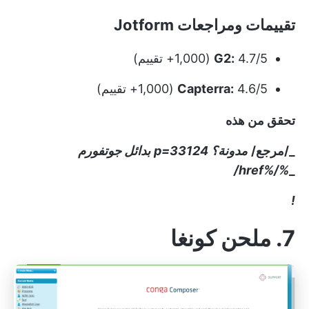
تقييمات ومراجعات Jotform
4.7/5 (1,000+ تقييم)
G2:
4.6/5 (1,000+ تقييم)
Capterra:
تحقق من هذه
_/مرجع/
مدونة؟ p=33124
بدائل جوتفورم
%/%href/
_
!
7. ملحن كونغا