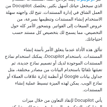
الذي سيجعل حياتك أسهل بكثير. يخلصك Docupilot من
العمل الشاق في إدارة المستندات. تتيح لك واجهته سهلة
الاستخدام إنشاء المستندات وتنظيمها بسرعة، من
عروض المبيعات إلى الفواتير. ويتمحور الأمر كله حول
التخصيص، مما يسمح لك بتخصيص كل مستند حسب
احتياجاتك.
تتألق هذه الأداة عندما يتعلق الأمر بأتمتة إنشاء
المستندات. باستخدام Docupilot، يمكنك استخدام نماذج
المستندات الموجودة لديك أو تصميم نماذج جديدة، ثم
تعبئتها تلقائيًا باستخدام البيانات من مصادر مختلفة، مثل
جداول بيانات Google أو أنظمة إدارة علاقات العملاء أو
نماذج الويب. يمكن لهذه الميزة تبسيط عملية إنشاء
المستندات.
يأتي Docupilot لإنقاذ التعاون من خلال ميزات
المشاركة والتحكم في الوصول. فهو يتيح لك مشاركة