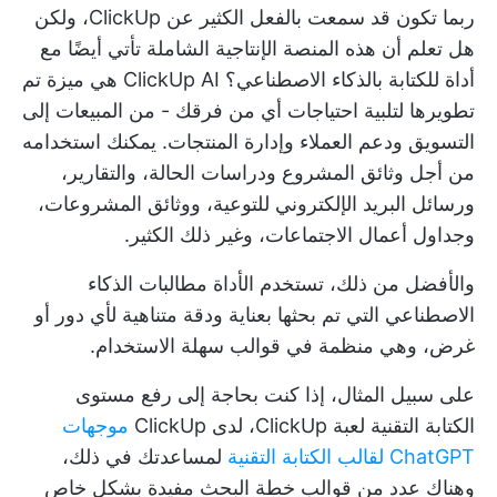
ربما تكون قد سمعت بالفعل الكثير عن ClickUp، ولكن
هل تعلم أن هذه المنصة الإنتاجية الشاملة تأتي أيضًا مع
أداة للكتابة بالذكاء الاصطناعي؟
ClickUp AI
هي ميزة تم
تطويرها لتلبية احتياجات أي من فرقك - من المبيعات إلى
التسويق ودعم العملاء وإدارة المنتجات. يمكنك استخدامه
من أجل
وثائق المشروع
ودراسات الحالة، والتقارير،
ورسائل البريد الإلكتروني للتوعية، ووثائق المشروعات،
وجداول أعمال الاجتماعات، وغير ذلك الكثير.
والأفضل من ذلك، تستخدم الأداة مطالبات الذكاء
الاصطناعي التي تم بحثها بعناية ودقة متناهية لأي دور أو
غرض، وهي منظمة في قوالب سهلة الاستخدام.
على سبيل المثال، إذا كنت بحاجة إلى رفع مستوى
الكتابة التقنية
لعبة ClickUp، لدى ClickUp
موجهات
ChatGPT لقالب الكتابة التقنية
لمساعدتك في ذلك،
وهناك عدد من
قوالب خطة البحث
مفيدة بشكل خاص