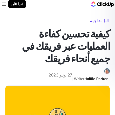
مدونة ClickUp
ابدأ الآن
enu
الإنتاجية
كيفية تحسين كفاءة
العمليات عبر فريقك في
جميع أنحاء فريقك
27 يونيو 2023
Writer
Haillie Parker