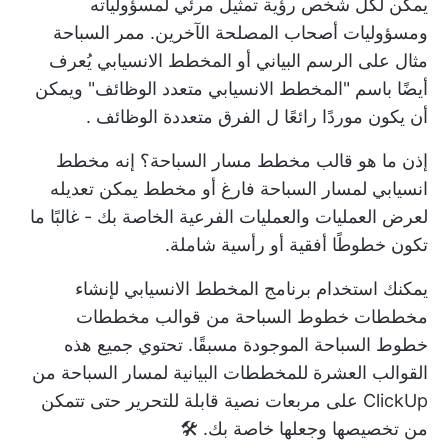
يمكن لكل شخص رؤية تمثيل مرئي لمسؤولياته
ومسؤوليات أصحاب المصلحة الآخرين. ممر السباحة
مثال على الرسم البياني
أو المخطط الانسيابي يُعرف
أيضًا باسم "المخطط الانسيابي متعدد الوظائف" ويمكن
أن يكون موردًا رائعًا ل
الفرق متعددة الوظائف
.
إذن ما هو قالب مخطط مسار السباحة؟ إنه مخطط
انسيابي لمسار السباحة فارغ أو مخطط يمكن تعديله
لعرض العمليات والعمليات الفرعية الخاصة بك - غالبًا ما
تكون خطوطًا أفقية أو رأسية شاملة.
يمكنك استخدام
برنامج المخطط الانسيابي
لإنشاء
مخططات خطوط السباحة من قوالب مخططات
خطوط السباحة الموجودة مسبقًا. تحتوي جميع هذه
القوالب العشرة للمخططات البيانية لمسار السباحة من
ClickUp على مربعات نصية قابلة للتحرير حتى تتمكن
من تخصيصها وجعلها خاصة بك. 🛠️