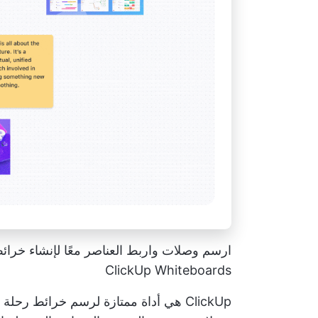
ارسم وصلات واربط العناصر معًا لإنشاء خر
ClickUp Whiteboards
ClickUp هي أداة ممتازة لرسم خرائط رحلة العميل تتيح لك إنشاء أفضل صورة مرئية