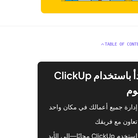
TABLE OF CONT
ابدأ باستخدام ClickUp
وم
إدارة جميع أعمالك في مكان واحد
تعاون مع فريقك
استخدم ClickUp مجانًا—إلى الأبد