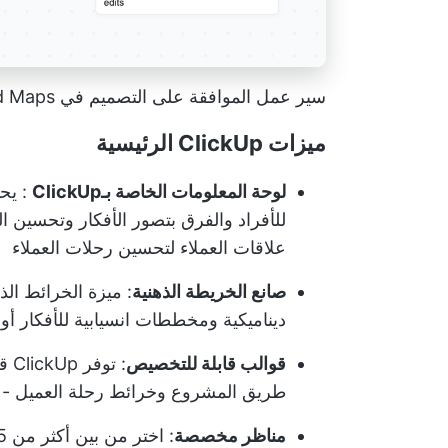
سير عمل الموافقة على التصميم في ClickUp Mind Maps
ميزات ClickUp الرئيسية
لوحة المعلومات الخاصة بـClickUp
للأفراد والفرق بتصور الأفكار وتحسين ا
علاقات العملاء
لتحسين رحلات العملاء
صانع الخريطة الذهنية
:
ميزة الخرائط الذهنية 
ديناميكية و
مخططات انسيابية
للأفكار أو 
قوالب قابلة للتخصيص
: توفر ClickUp قوالب لحالات استخدام متعددة، بما في ذلك إنشاء
طريق المشروع
وخرائط رحلة العميل - ب
مناظر مخصصة