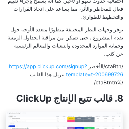
احتمالية حدوث سهو أو تأخير. كما أنه يسمح بإجراء تقييم
فعال للمخاطر والأثر، مما يساعد على اتخاذ القرارات
والتخطيط للطوارئ.
توفر وجهات النظر المختلفة منظورًا متعدد الأوجه حول
تقدم المشروع
، حتى تتمكن من مراقبة الجداول الزمنية
وحماية الموارد المحدودة والتبعيات والمعالم الرئيسية
عن كثب.
/ctaBtn/الأخضر
https://app.clickup.com/signup?
template=t-200699726
تنزيل هذا القالب
/%ctaBtntn/
8. قالب تتبع الإنتاج ClickUp