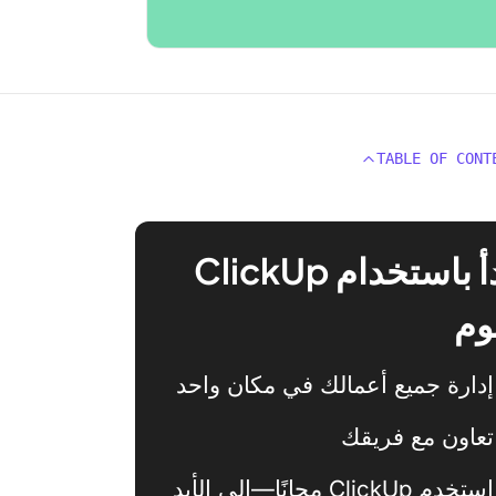
TABLE OF CONT
ابدأ باستخدام ClickUp
وم
إدارة جميع أعمالك في مكان واحد
تعاون مع فريقك
استخدم ClickUp مجانًا—إلى الأبد