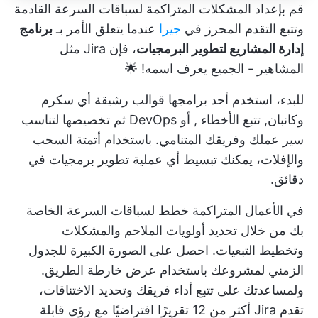
قم بإعداد المشكلات المتراكمة لسباقات السرعة القادمة
وتتبع التقدم المحرز في
جي
را
عندما يتعلق الأمر بـ
برنامج
إدارة المشاريع لتطوير البرمجيات
، فإن Jira مثل
المشاهير - الجميع يعرف اسمه! 🌟
للبدء، استخدم أحد برامجها
قوالب رشيقة
أي سكرم
وكانبان,
تتبع الأخطاء
,
أو DevOps
ثم تخصيصها لتناسب
سير عملك وفريقك المتنامي. باستخدام أتمتة السحب
والإفلات، يمكنك تبسيط أي عملية تطوير برمجيات في
دقائق.
في الأعمال المتراكمة
خطط لسباقات السرعة الخاصة
بك
من خلال تحديد أولويات الملاحم والمشكلات
وتخطيط التبعيات. احصل على الصورة الكبيرة للجدول
الزمني لمشروعك باستخدام عرض خارطة الطريق.
ولمساعدتك على تتبع أداء فريقك وتحديد الاختناقات،
تقدم Jira أكثر من 12 تقريرًا افتراضيًا مع رؤى قابلة