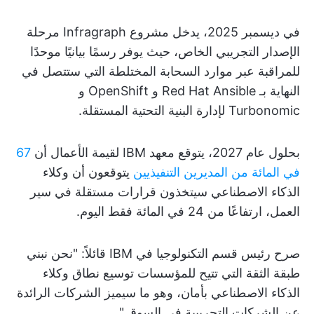
في ديسمبر 2025، يدخل مشروع Infragraph مرحلة
الإصدار التجريبي الخاص، حيث يوفر رسمًا بيانيًا موحدًا
للمراقبة عبر موارد السحابة المختلطة التي ستتصل في
النهاية بـ Red Hat Ansible و OpenShift و
Turbonomic لإدارة البنية التحتية المستقلة.
بحلول عام 2027، يتوقع معهد IBM لقيمة الأعمال أن
67
في المائة من المديرين التنفيذيين
يتوقعون أن وكلاء
الذكاء الاصطناعي سيتخذون قرارات مستقلة في سير
العمل، ارتفاعًا من 24 في المائة فقط اليوم.
صرح رئيس قسم التكنولوجيا في IBM قائلاً: "نحن نبني
طبقة الثقة التي تتيح للمؤسسات توسيع نطاق وكلاء
الذكاء الاصطناعي بأمان، وهو ما سيميز الشركات الرائدة
عن الشركات التجريبية في السوق."