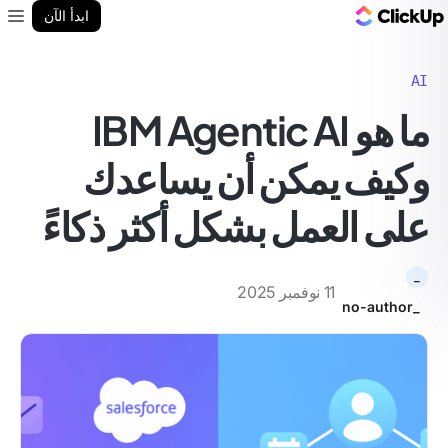
مدونة ClickUp
ابدأ الآن
enu
AI
ما هو IBM Agentic AI
وكيف يمكن أن يساعدك
على العمل بشكل أكثر ذكاءً
_
11 نوفمبر 2025
_no-author