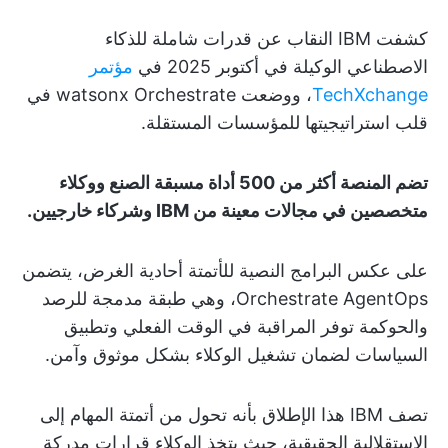
كشفت IBM النقاب عن قدرات شاملة للذكاء
الاصطناعي الوكيلة في أكتوبر 2025 في
مؤتمر
TechXchange
، ووضعت watsonx Orchestrate في
قلب استراتيجيتها للمؤسسات المستقلة.
تضم المنصة أكثر من 500 أداة مسبقة الصنع ووكلاء
متخصصين في مجالات معينة من IBM وشركاء خارجيين.
على عكس البرامج النصية للأتمتة أحادية الغرض، يتضمن
Orchestrate AgentOps، وهي طبقة مدمجة للرصد
والحوكمة توفر المراقبة في الوقت الفعلي وتطبيق
السياسات لضمان تشغيل الوكلاء بشكل موثوق وآمن.
تصف IBM هذا الإطلاق بأنه تحول من أتمتة المهام إلى
الاستقلالية الحقيقية، حيث يتخذ الوكلاء قرارات مدركة