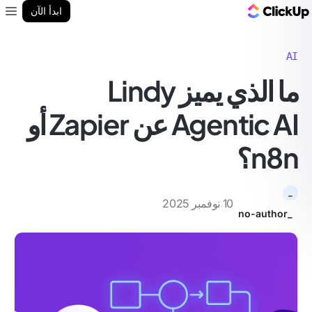
مدونة ClickUp
ابدأ الآن
enu
AI
ما الذي يميز Lindy
Agentic AI عن Zapier أو
n8n؟
_
10 نوفمبر 2025
_no-author