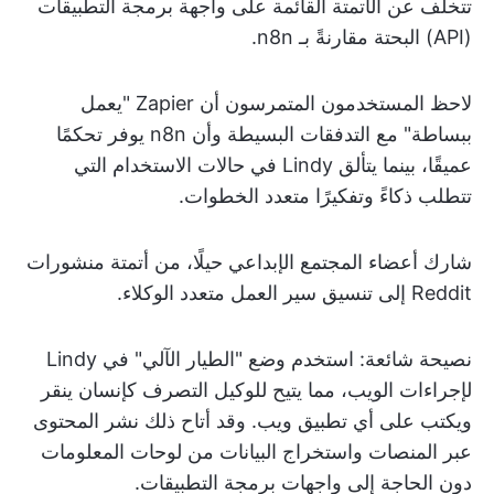
تتخلف عن الأتمتة القائمة على واجهة برمجة التطبيقات
(API) البحتة مقارنةً بـ n8n.
لاحظ المستخدمون المتمرسون أن Zapier "يعمل
ببساطة" مع التدفقات البسيطة وأن n8n يوفر تحكمًا
عميقًا، بينما يتألق Lindy في حالات الاستخدام التي
تتطلب ذكاءً وتفكيرًا متعدد الخطوات.
شارك أعضاء المجتمع الإبداعي حيلًا، من أتمتة منشورات
Reddit إلى تنسيق سير العمل متعدد الوكلاء.
نصيحة شائعة: استخدم وضع "الطيار الآلي" في Lindy
لإجراءات الويب، مما يتيح للوكيل التصرف كإنسان ينقر
ويكتب على أي تطبيق ويب. وقد أتاح ذلك نشر المحتوى
عبر المنصات واستخراج البيانات من لوحات المعلومات
دون الحاجة إلى واجهات برمجة التطبيقات.