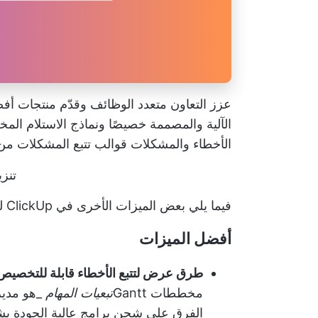
عزز التعاون متعدد الوظائف وقدّم منتجات 
الآلية والمصممة خصيصًا ونماذج الاستلام ال
الأخطاء والمشكلات
قوالب تتبع المشكلات من lickUp
تنزي
فيما يلي بعض الميزات الأخرى في ClickUp لبدء تشغيل
أفضل الميزات
طرق عرض لتتبع الأخطاء قابلة للتخصيص
مخططات Gantt
تبعيات المهام
الفرق على شحن برامج عالية الجودة بش