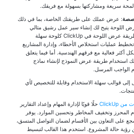
محة سريعة ومشاركتها بسهولة مع فريقك.
: عرض عملك على طريقتك الخاصة، بما في ذلك
ض اللوحة
يتيح لك إنشاء سير عمل رشيق مثالي
لفريقك وإدارته بفعالية. يمكن الاستفادة من طريقة عرض اللوحة في ClickUp كلوحة سهلة
 تخطيط عمليات استخلاص الأخطاء، وإدارة المشاريع
كل أكثر فعالية مع فرقهم الهندسية. أما فيما يتعلق
قك استخدام طريقة عرض النموذج لإنشاء
نماذج
ام الواجب المرسل.
 إلى قوالب سهلة الاستخدام وقابلة للتخصيص لأي
نتجات.
ClickUp
حلًا قويًا لإدارة المهام وإعداد التقارير
دم المحرز وتخفيف المخاطر وتحسين الموارد. يوفر
جع على التعاون
بين الأقسام لضمان التواصل المتسق،
ؤية حالة المشروع. استخدم هذا القالب لتبسيط