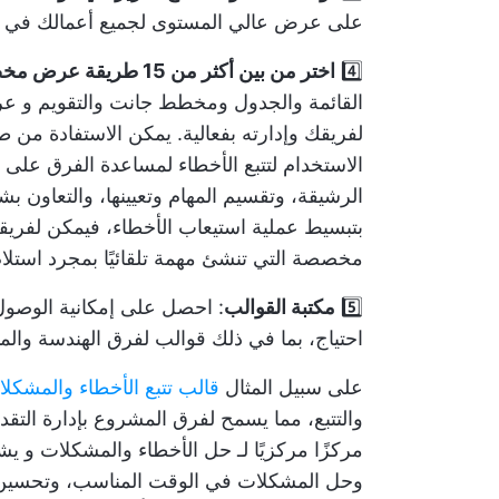
على عرض عالي المستوى لجميع أعمالك في ل
4️⃣
اختر من بين أكثر من 15 طريقة عرض مخصصة
القائمة والجدول ومخطط جانت والتقويم و
عر
الاستخدام لتتبع الأخطاء لمساعدة الفرق على
الرشيقة، وتقسيم المهام وتعيينها، والتعاون بش
بتبسيط عملية استيعاب الأخطاء، فيمكن لفري
مخصصة
التي تنشئ مهمة تلقائيًا بمجرد استل
5️⃣
مكتبة القوالب
: احصل على إمكانية الوصول
احتياج، بما في ذلك قوالب لفرق الهندسة والم
على سبيل المثال
قالب تتبع الأخطاء والمشكلات من 
والتتبع، مما يسمح لفرق المشروع بإدارة التق
مركزًا مركزيًا لـ
حل الأخطاء والمشكلات
و
يش
وحل المشكلات في الوقت المناسب، وتحسين ر