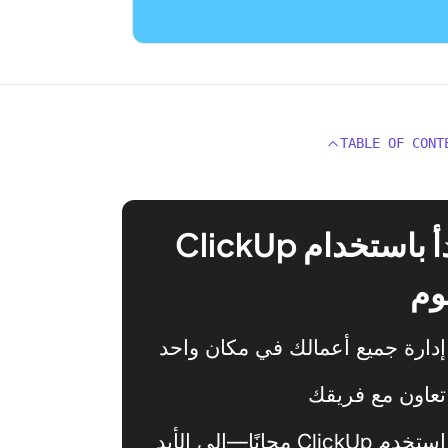
TABLE OF CONT
ابدأ باستخدام ClickUp
وم
إدارة جميع أعمالك في مكان واحد
تعاون مع فريقك
استخدم ClickUp مجانًا—إلى الأبد