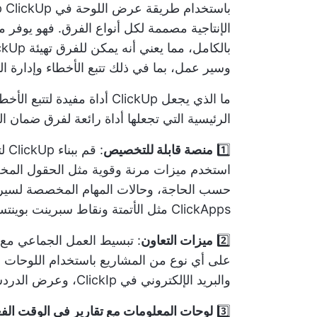
باستخدام طريقة عرض اللوحة في ClickUp
ClickUp
الإنتاجية
مصممة لكل أنواع الفرق. فهو يوفر م
وسير عمل، بما في ذلك تتبع الأخطاء وإدارة ا
ما الذي يجعل ClickUp أداة مف
الرئيسية التي تجعلها أداة رائعة لفرق ضمان ال
1️⃣
منصة قابلة للتخصيص
: ق
استخدم ميزات مرنة وقوية مثل الحقول المخ
حسب الحاجة، وحالات المهام المخصصة لسير 
ClickApps
مثل الأتمتة ونقاط سبرينت بوينت
2️⃣
ميزات التعاون
: تبسيط العمل الجماعي مع م
على أي نوع من المشاريع باستخدام اللوحات الب
والبريد الإلكتروني في ClickIp، وعرض الدردشة، والمزيد.
3️⃣
لوحات المعلومات مع تقارير في الوقت الف