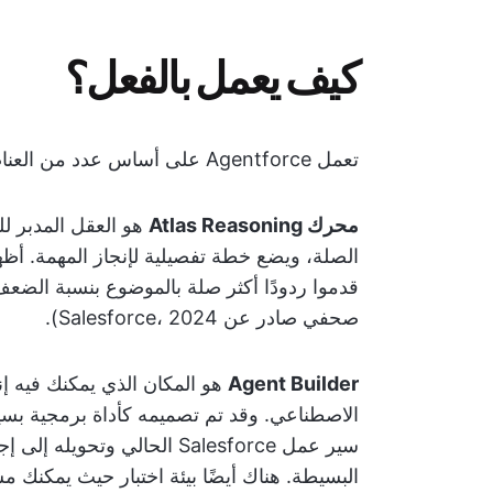
كيف يعمل بالفعل؟
تعمل Agentforce على أساس عدد من العناصر التكنولوجية الرئيسية التي تعمل معًا:
محرك Atlas Reasoning
هو العقل المدبر للع
صحفي صادر عن Salesforce، 2024).
Agent Builder
هو المكان الذي يمكنك فيه إن
الاصطناعي. وقد تم تصميمه كأداة برمجية بسيط
سير عمل Salesforce الحالي وت
البسيطة. هناك أيضًا بيئة اختبار حيث يمكنك 