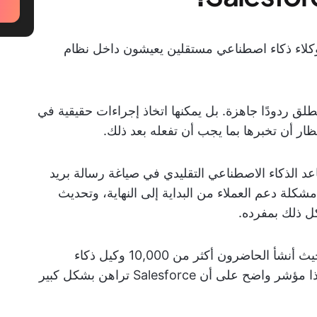
ي منصة Salesforce لإنشاء وكلاء ذكاء اصطناعي مستقلين يعيشون داخل نظام
لق ردودًا جاهزة. بل يمكنها اتخاذ إجراءات حقيقية في
ار أن تخبرها بما يجب أن تفعله بعد ذلك.
د الذكاء الاصطناعي التقليدي في صياغة رسالة بريد
 Agentforce فيمكنه حل مشكلة دعم العملاء من البداية إلى النهاية، وتحديث
ل ذلك بمفرده.
تم إطلاق المنصة في Dreamforce 2024، حيث أنشأ الحاضرون أكثر من 10,000 وكيل ذكاء
اصطناعي في دقائق خلال العروض الحية. وهذا مؤشر واضح على أن Salesforce تراهن بشكل كبير