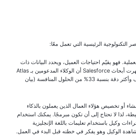
ملية. فهو يقيّم احتياجات العميل، ويحدد البيانات ذات
الصلة، ويضع خطة تفصيلية لإنجاز المهمة. أظهرت أبحاث Salesforce أن الوكلاء المدعومين بـ Atlas
قدموا ردودًا أكثر صلة بالموضوع بنسبة الضعف وأكثر دقة بنسبة 33% من الحلول المنافسة (بيان
شاء أو تخصيص هؤلاء العمال الذين يعملون بالذكاء
ة، لذا لا تحتاج إلى أن تكون مبرمجًا. يمكنك استخدام
حويله إلى إجراءات وكيل باستخدام تعليمات باللغة الإنجليزية
مشاهدة الوكيل وهو يفكر في خطته قبل البدء في العمل.