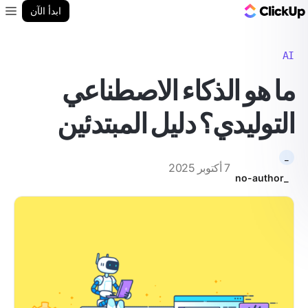
مدونة ClickUp
ابدأ الآن
enu
AI
ما هو الذكاء الاصطناعي
التوليدي؟ دليل المبتدئين
_
7 أكتوبر 2025
_no-author