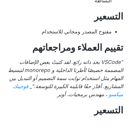
البساطة
التسعير
مفتوح المصدر ومجاني للاستخدام
تقييم العملاء ومراجعاتهم
"VSCode بحد ذاته رائع. لقد كتبتُ بعض الإضافات
المصممة خصيصًا لأطرنا الداخلية و monorepo لتبسيط
المهام مثل استخدام ثوابت سمة التصميم أو التبديل بين
المشاريع. أقدّر حقًا قابليته الكبيرة للتوسعة."_
فوجيتك
ميكسو
، مهندس برمجيات، أوبر
التسعير