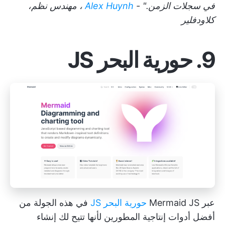
في سجلات الزمن." -
Alex Huynh
، مهندس نظم،
كلاودفلير
9. حورية البحر JS
عبر Mermaid JS
حورية البحر JS
في هذه الجولة من
أفضل أدوات إنتاجية المطورين لأنها تتيح لك إنشاء