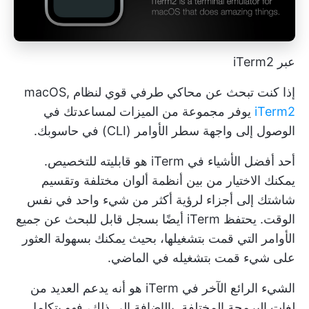
عبر iTerm2
إذا كنت تبحث عن محاكي طرفي قوي لنظام macOS,
iTerm2
يوفر مجموعة من الميزات لمساعدتك في
الوصول إلى واجهة سطر الأوامر (CLI) في حاسوبك.
أحد أفضل الأشياء في iTerm هو قابليته للتخصيص.
يمكنك الاختيار من بين أنظمة ألوان مختلفة وتقسيم
شاشتك إلى أجزاء لرؤية أكثر من شيء واحد في نفس
الوقت. يحتفظ iTerm أيضًا بسجل قابل للبحث عن جميع
الأوامر التي قمت بتشغيلها، بحيث يمكنك بسهولة العثور
على شيء قمت بتشغيله في الماضي.
الشيء الرائع الآخر في iTerm هو أنه يدعم العديد من
لغات البرمجة المختلفة. بالإضافة إلى ذلك، فهو يتكامل