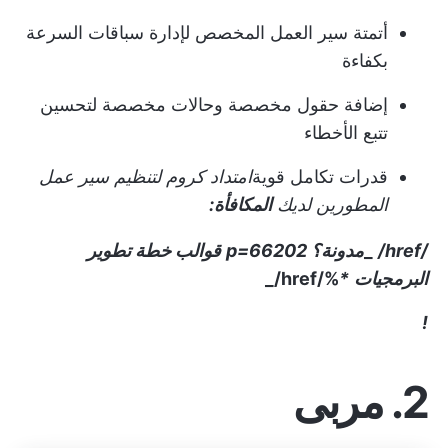
أتمتة سير العمل المخصص لإدارة سباقات السرعة
بكفاءة
إضافة حقول مخصصة وحالات مخصصة لتحسين
تتبع الأخطاء
قدرات تكامل قوية
امتداد كروم لتنظيم سير عمل
المطورين لديك
المكافأة:
/href/
_
مدونة؟ p=66202
قوالب خطة تطوير
البرمجيات
*
%/href/_
!
2. مربى