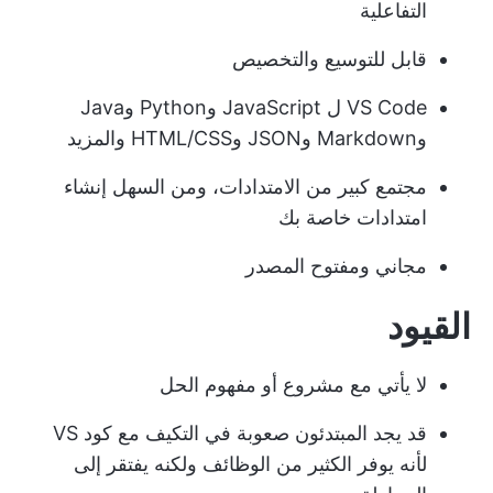
التفاعلية
قابل للتوسيع والتخصيص
VS Code ل JavaScript وPython وJava
وMarkdown وJSON وHTML/CSS والمزيد
مجتمع كبير من الامتدادات، ومن السهل إنشاء
امتدادات خاصة بك
مجاني ومفتوح المصدر
القيود
لا يأتي مع مشروع أو مفهوم الحل
قد يجد المبتدئون صعوبة في التكيف مع كود VS
لأنه يوفر الكثير من الوظائف ولكنه يفتقر إلى