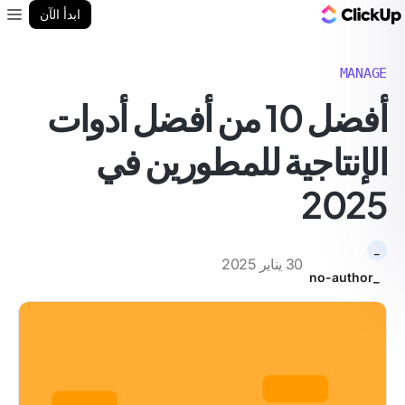
مدونة ClickUp
ابدأ الآن
enu
MANAGE
أفضل 10 من أفضل أدوات
الإنتاجية للمطورين في
2025
_
30 يناير 2025
_no-author