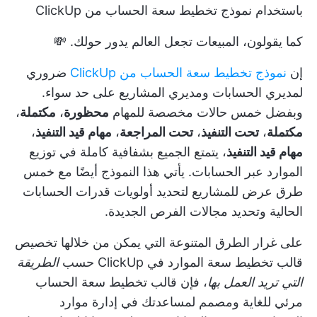
باستخدام نموذج تخطيط سعة الحساب من ClickUp
كما يقولون، المبيعات تجعل العالم يدور حولك. 💸
إن
نموذج تخطيط سعة الحساب من ClickUp
ضروري
لمديري الحسابات ومديري المشاريع على حد سواء.
وبفضل خمس حالات مخصصة للمهام
محظورة
،
مكتملة
،
مكتملة
،
تحت التنفيذ
،
تحت المراجعة
،
مهام قيد التنفيذ
،
مهام قيد التنفيذ
، يتمتع الجميع بشفافية كاملة في توزيع
الموارد عبر الحسابات. يأتي هذا النموذج أيضًا مع خمس
طرق عرض للمشاريع لتحديد أولويات قدرات الحسابات
الحالية وتحديد مجالات الفرص الجديدة.
على غرار الطرق المتنوعة التي يمكن من خلالها تخصيص
قالب تخطيط سعة الموارد في ClickUp حسب
الطريقة
التي تريد العمل بها
، فإن قالب تخطيط سعة الحساب
مرئي للغاية ومصمم لمساعدتك في إدارة موارد