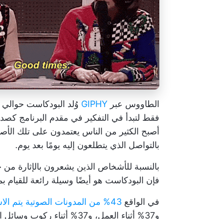
الطاووس عبر
GIPHY
فقط لتبدأ في التفكير في مقدم البرنامج كصدي
أصبح الكثير من الناس يعتمدون على تلك الأص
بالتواصل الذي يتطلعون إليه يومًا بعد يوم.
بالنسبة للأشخاص الذين يشعرون بالإثارة من خل
فإن البودكاست هو أيضًا وسيلة رائعة للقيام بم
في الواقع
43% من المدونات الصوتية يتم الاستماع إليها
و37% أثناء العمل، و37% أثناء ركوب وسائل النقل العام.