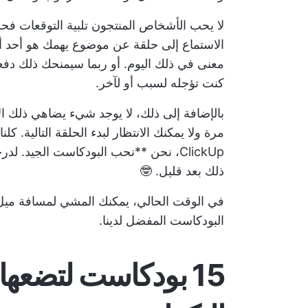
لا يحب الأشخاص المنتجون تلبية التوقعات فح
الاستماع إلى حلقة عن موضوع يهمك هو أحد أب
معنى في ذلك اليوم. أو ربما سيمنحك ذلك دفع
كنت تؤجله لسبب أو لآخر.
بالإضافة إلى ذلك، لا يوجد شيء يضاهي ذلك الان
ClickUp، نحن **نحب البودكاست الجيد. لدرجة أننا في الواقع
ذلك بعد قليل. 🤓
البودكاست المفضل لدينا.
15 بودكاست لتضعها 