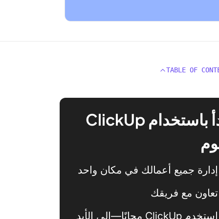
TABLE OF CONT
ابدأ باستخدام ClickUp
وم
إدارة جميع أعمالك في مكان واحد
تعاون مع فريقك
استخدم ClickUp مجانًا—إلى الأبد