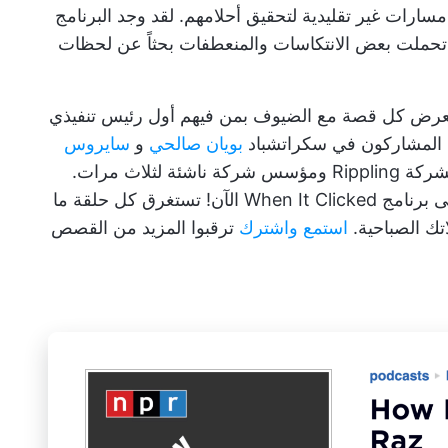
سارات غير تقليدية لتحقيق أحلامهم. لقد وجد البرنامج
تحملت بعض الانتكاسات والمنعطفات بحثاً عن لحظات
ستعرض كل قصة مع الضيوف بمن فيهم أول رئيس تنفيذي
لمشاركون في سكراتشباد
بويان صالحي
و
سايروس
الرئيس التنفيذي لشركة Rippling ومؤسس شركة ناشئة لثلاث مرات.
بالإضافة إلى ذلك، يمكنك البدء في الاستماع إلى برنامج When It Clicked الآن! تستغرق كل حلقة ما
استمع واشترك
ترقبوا المزيد من القصص