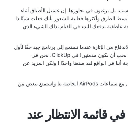
سب، بل يرغبون في تجاوزها. إن غسيل الأطباق أثناء
سط الطرق وأكثرها فعالية للشعور بأنك فعلت شيئًا ذا
ة عاطفية تدفعك للبدء في القيام بذلك الشيء الذي
دفاع من الإثارة عندما تستمع إلى برنامج جيد حقًا لأول
مرة ولا يمكنك الانتظار لبدء الحلقة التالية. كلنا نحب أن نكون مدمنين! في ClickUp، نحن في
لقد صنعنا واحدًا
! ولكن المزيد عن
في الوقت الحالي، يمكنك المشي لمسافة ميل مع سماعات AirPods الخاصة بنا واستمتع ببعض من
في قائمة الانتظار عند