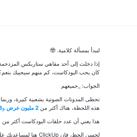
لنبدأ بمسألة كلامية. 🤓
إذا دخلت إلى أحد مقاهي ستاربكس المزدحمة و
كان يحب البودكاست، كم منهم سيجيبك بنعم؟
الجواب: _جميعهم
تحظى المدونات الصوتية بشعبية كبيرة، وربما 
هذه اللحظة، هناك أكثر من
2 مليون عرض
و
48 م
هذا يعني أن عدد حلقات البودكاست أكثر من ع
لحسن الحظ، فإن lickUp