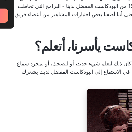
التحكم فيها من خلال قائمة منتقاة بعناية من 15 من البودكاست المفضل لدينا - البرامج التي تخاطب
 حتى أننا أضفنا بعض اختيارات المشاهير من أعضاء فريق
دكاست يأسرنا، أتعلم؟
 كان ذلك لتعلم شيء جديد، أو للضحك، أو لمجرد سماع
في الاستماع إلى البودكاست المفضل لديك يشعرك