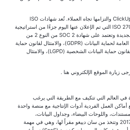
الأمن هو حجر الزاوية في استراتيجية أعمال ClickUp والتزامها تجاه العملاء. تُعد شهادات ISO
27001:2013 وISO 27017:2015 وISO 27018:2019 التي تم الإعلان عنها اليوم جزءًا من استراتيجية
ClickUp الأمنية القوية. تعزز هذه الشهادات الجديدة وتعتمد على شهادة SOC 2 من النوع 2 من
ClickUp، وشهادة PCI DSS، والامتثال للائحة العامة لحماية البيانات (GDPR)، والامتثال لقانون حماية
خصوصية البيانات (CCPA/CPRA)، والامتثال لقانون حماية البيانات الشخصية (LGPD)، والامتثال
هنا
.
وحيدة في العالم التي تتكيف مع الطريقة التي يرغب
أماكن العمل الفردية
أدوات الإنتاجية
مع منصة واحدة
ستندات، واللوحات البيضاء، وجداول البيانات،
والأهداف. تأسست شركة ClickUp في عام 2017 وتتخذ من سان دييغو مقراً لها، وهي في مهمة