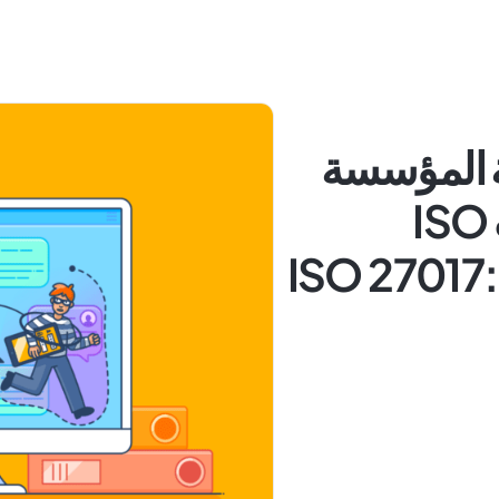
C جاهزية المؤسسة
بحصولها على شهادات ISO
2 وISO 27017:2015