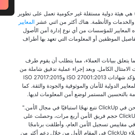
لمنظمة الدولية للمواصفات والمقاييس (ISO) هي هيئة دولية مستقلة غير حكومية تعمل على تطوير
والخدمات والأنظمة. هناك أكثر من اثني عشر
المعايير
ه المعايير للمؤسسات من أي نوع إدارة أمن الأصول
 تفاصيل الموظفين أو المعلومات التي تعهد بها أطراف
معايير الأمن فيما يتعلق ببيانات العملاء، مما يتطلب أن يقوم طرف
 الامتثال الكامل. وبعد إجراء عملية تدقيق شاملة من
قبل شركة Schellman & Company LLC، تؤكد شهادات ISO 27001:2013 وISO 27017:2015
 ClickUp تفي بأعلى المعايير الدولية للأمان والموثوقية والجودة والثقة. كما
قال ريان براندر، مدير الأمن في ClickUp: "نحن في ClickUp نتبع نهجًا استباقيًا في مجال الأمن."
وأضاف: "على مدار العام الماضي، ضاعفت ClickUp حجم فريق الأمن أربع مرات، وحصلت على
 مقاييس تسجيل الأمن العام، وأطلقت برنامجًا
لمكافأة الأخطاء الأمنية، وكل ذلك مع وضع عملاء ClickUp في المقام الأول من خلال دعم أكثر من