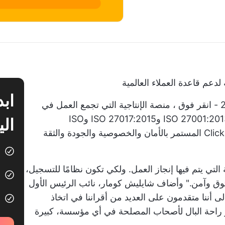
انقر فوق
، منصة الإنتاجية التي تجمع العمل في
مكان واحد، اليوم عن حصولها على شهادات ISO 27001:2013 وISO 27017:2015 وISO
الي
27018:2019. تُظهر هذه الشهادات التزام ClickUp المستمر بالأمان والخصوصية والجودة والثقة
لأساسية التي يتم فيها إنجاز العمل. ولكي تكون نظامًا للتسجيل،
ق وآمن." وأضاف شايليش كومار، نائب الرئيس الأول
 الشهادات إلى أننا متقدمون على العديد من أقراننا في اتخاذ
ير راحة البال لأصحاب المصلحة في أي مؤسسة، كبيرة