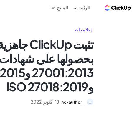
مدونة ClickUp
الرئيسية
المنتج
إعلاميات
تثبت lickUp
7001:2013
وISO 27018:2019
13 أكتوبر 2022
_no-author
_