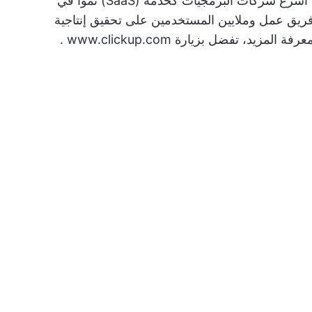
لجعل العالم أكثر إنتاجية. وباعتبارها واحدة من أسرع شركات البرمجيات كخدمة (SaaS) نمواً في
عالم، ساعدت ClickUp أكثر من 800,000 فريق عمل وملايين المستخدمين على تحقيق إنتاجية
معرفة المزيد، تفضل بزيارة
www.clickup.com
.