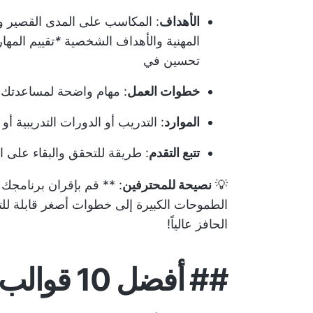
الأهداف
: المكاسب على المدى القصير 
المهنية و
الأهداف الشخصية
*
تقييم المها
تحسين
في
خطوات العمل
: مهام واضحة لمساعدتك 
الموارد
: التدريب أو الدورات التدريبية أ
تتبع التقدم
: طريقة للتحقق والبقاء على 
💡
نصيحة للمحترفين
: ** قم بإقران برنامجك 
الطموحات الكبيرة إلى خطوات أصغر قابلة لل
الحافز عالياً!
##
أفضل 10 قوالب لخطة التنمية الفردية