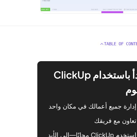
TABLE OF CONT
ابدأ باستخدام ClickUp
وم
إدارة جميع أعمالك في مكان واحد
تعاون مع فريقك
استخدم ClickUp مجانًا—إلى الأبد