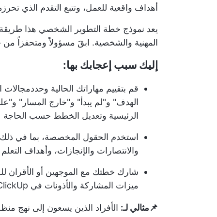
أهداف واقعية للعمل، وتتبع التقدم الذي تحرزه
يعد نموذج خطة التطوير الشخصي هذا طريقة رائ
المهنية والشخصية. ابقَ مسؤولاً ومتحفزاً من
إليك سبب إعجابك بها:
قم بتقييم مهاراتك الحالية وحدد
مجالات ا
الهدف" و"لم يبدأ" و"خارج المسار" و"عل
الرئيسية وتعديل الخطط حسب الحاجة
استخدم الحقول المخصصة، بما في ذلك الح
والانتصارات والإنجازات، وأهداف التعلم 
شارك خطتك مع الموجهين أو الأقران ل
ميزات المشاركة والأذونات في ClickUp
📌مثالي لـ:
الأفراد الذين يسعون إلى نهج منظ