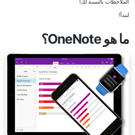
الملاحظات بالنسبة لك!
لنبدأ!
ما هو OneNote؟