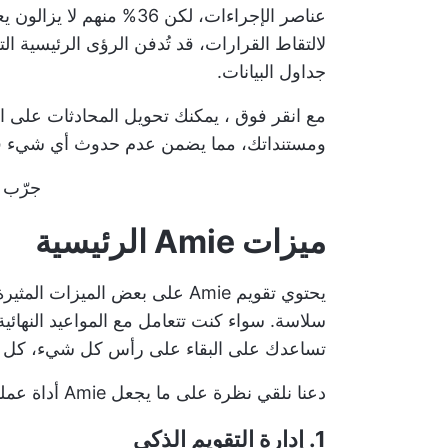
عناصر الإجراءات، لكن 36
لالتقاط القرارات، قد تُدفن الرؤى الرئيسية ال
جداول البيانات.
مع
انقر فوق
، يمكنك تحويل المحادثات على الف
ومستنداتك، مما يضمن عدم حدوث أي شيء ف
جرّب ClickUp مجانًا
ميزات Amie الرئيسية
يحتوي تقويم Amie على بعض الميزا
سلاسة. سواء كنت تتعامل مع المواعيد النهائية
تساعدك على البقاء على رأس كل شيء، كل ذ
دعنا نلقي نظرة على ما يجعل Amie أداة عملية لإدارة يومك.
1. إدارة التقويم الذكي