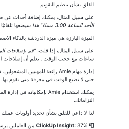
القلق بشأن
تنظيم التقويم
.
على سبيل المثال، يمكنك إضافة أحداث عن طر
الأحد الساعة 3:00 مساءً" هذا
سيضعها تلقائيًا
الميزة البارزة هي ميزة الدردشة بالذكاء الا
على سبيل المثال، إذا قلت،
"قم بإصلاحات الم
ساعات مع
حجب الوقت
. يعلم أن إصلاحات ال
إدارة مهام Amie رائعة للمهنيين ال
حتى لا تضيع الوقت في معرفة متى تقوم بها.
يمكنك استخدام Amie لإمكانيات
التزاماتك.
لذا لا داعي للقلق بشأن
تحديد أولويات عملك
-
📮 ClickUp Insight:
37% من العاملين
يرسلو