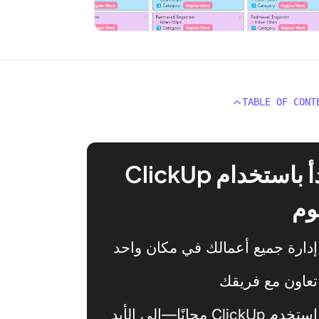
TABLE OF CONT
ابدأ باستخدام ClickUp
وم
إدارة جميع أعمالك في مكان واحد
تعاون مع فريقك
استخدم ClickUp مجانًا—إلى الأبد