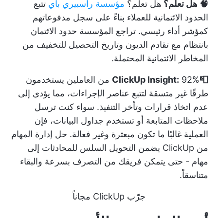
🧠 هل تعلم؟
هل تعلم؟
مؤسسة راسبيري باي
تتبع
الحدود الائتمانية للعملاء بناءً على سجل مدفوعاتهم
كمؤشر أداء رئيسي. تراجع المؤسسة حدود الائتمان
بانتظام مع تقادم الديون وتاريخ التحصيل للتخفيف من
المخاطر الائتمانية المحتملة.
📮ClickUp Insight:
92% من العاملين يستخدمون
طرقًا غير متسقة لتتبع عناصر الإجراءات، مما يؤدي إلى
عدم اتخاذ قرارات وتأخر التنفيذ. سواء كنت ترسل
ملاحظات المتابعة أو تستخدم جداول البيانات، فإن
العملية غالبًا ما تكون مبعثرة وغير فعالة.
حل إدارة المهام
من ClickUp
يضمن التحويل السلس للمحادثات إلى
مهام - حتى يتمكن فريقك من التصرف بسرعة والبقاء
متناسقاً.
جرّب ClickUp مجاناً