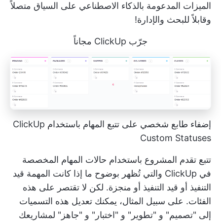
الميزات المدعومة بالذكاء الاصطناعي على السياق متصلاً
وقابلاً للبحث والإدارة!
جرّب ClickUp مجاناً
إضفاء طابع شخصي على تتبع المهام باستخدام ClickUp
Custom Statuses
تتبع تقدم المشروع باستخدام
حالات المهام المخصصة
في ClickUp
والتي تُظهر بوضوح ما إذا كانت المهمة قيد
التنفيذ أو قيد التنفيذ أو منجزة. لكن لا تقتصر على هذه
الفئات. على سبيل المثال، يمكنك تعديل هذه التسميات
إلى "تصميم" و "تطوير" و "اختبار" و "جاهز" لمشاريعك