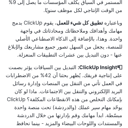
المستمر في السياق يكلف المؤسسات ما يصل إلى 9%
من الوقت الإنتاجي لكل موظف سنويًا.
وباعتباره
تطبيق كل شيء للعمل
، يقوم ClickUp بدمج
مهامك وأهدافك وملاحظاتك ومحادثاتك في واجهة
واحدة. وهذا، بالإضافة إلى الذكاء الاصطناعي الأصلي
للمنصة، يجعل من السهل تصور جميع مشاريعك والإبلاغ
عنها - دون التبديل بين عشرات التطبيقات المنعزلة.
📮ClickUp Insight:
التبديل بين السياقات يؤثر بصمت
على إنتاجية فريقك. يُظهر بحثنا أن
42% من الاضطرابات
في العمل
تأتي من التنقل بين المنصات وإدارة رسائل
البريد الإلكتروني والتنقل بين الاجتماعات. ماذا لو كان
بإمكانك التخلص من هذه الانقطاعات المكلفة؟
ClickUp
يوحّد مهام سير عملك (والدردشة) تحت منصة واحدة
مبسّطة. ابدأ مهامك وقم بإدارتها من خلال الدردشة
والمستندات واللوحات البيضاء والمزيد - بينما تحافظ