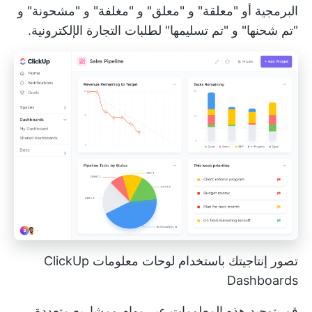
البرمجية أو "معلقة" و "معلق" و "مغلفة" و "مشحونة" و
"تم شحنها" و "تم تسليمها" لطلبات التجارة الإلكترونية.
تصور إنتاجيتك باستخدام لوحات معلومات ClickUp
Dashboards
قم بتوحيد هذه المعلومات عبر مهام ومشاريع متعددة