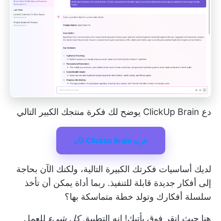
دع ClickUp Brain يوضح لك فكرة منتجك الكبير التالي
جرب ClickUp Brain الآن
لديك أساسيات فكرتك الكبيرة التالية، ولكنك الآن بحاجة
إلى أفكار جديدة قابلة للتنفيذ. ربما أداة يمكن أن تأخذ
سلسلة أفكارك وتولد خطة متماسكة بها؟
هنا حيث
انقر فوق
يأتيك! إنه التطبيق
كل شيء
للعمل