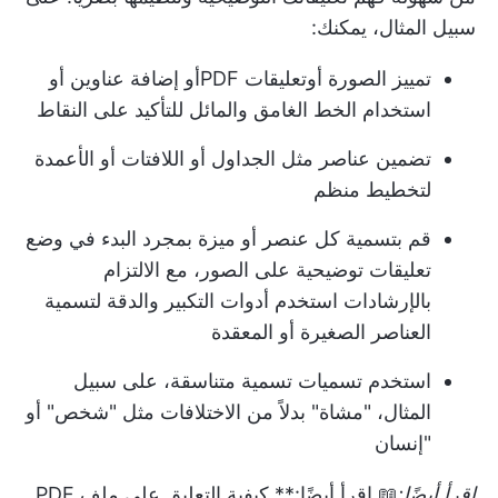
سبيل المثال، يمكنك:
تمييز الصورة أو
تعليقات PDF
أو إضافة عناوين أو
استخدام الخط الغامق والمائل للتأكيد على النقاط
تضمين عناصر مثل الجداول أو اللافتات أو الأعمدة
لتخطيط منظم
قم بتسمية كل عنصر أو ميزة بمجرد البدء في وضع
تعليقات توضيحية على الصور، مع الالتزام
بالإرشادات استخدم أدوات التكبير والدقة لتسمية
العناصر الصغيرة أو المعقدة
استخدم تسميات تسمية متناسقة، على سبيل
المثال، "مشاة" بدلاً من الاختلافات مثل "شخص" أو
"إنسان
اقرأ أيضًا:
📖 اقرأ أيضًا:**
كيفية التعليق على ملف PDF