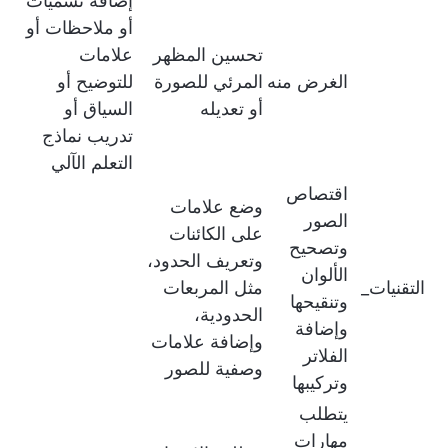
إضافة تسميات
أو ملاحظات أو
تحسين المظهر
علامات
الغرض منه
المرئي للصورة
للتوضيح أو
أو تعديله
السياق أو
تدريب نماذج
التعلم الآلي
اقتصاص
وضع علامات
الصور
على الكائنات
وتصحيح
وتعريف الحدود،
الألوان
التقنيات_
مثل المربعات
وتنقيحها
الحدودية،
وإضافة
وإضافة علامات
الفلاتر
وصفية للصور
وتركيبها
يتطلب
مهارات