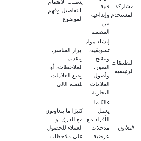
يتطلب الاهتمام
مشاركة
فنية
بالتفاصيل وفهم
المستخدم
وإبداعية
الموضوع
من
المصمم
إنشاء مواد
تسويقية،
إبراز العناصر،
وتنقيح
وتقديم
التطبيقات
الصور،
الملاحظات، أو
الرئيسية
وأصول
وضع العلامات
العلامات
للتعلم الآلي
التجارية
غالبًا ما
يعمل
كثيرًا ما يتعاونون
الأفراد مع
مع الفرق أو
التعاون
مدخلات
العملاء للحصول
عرضية
على ملاحظات