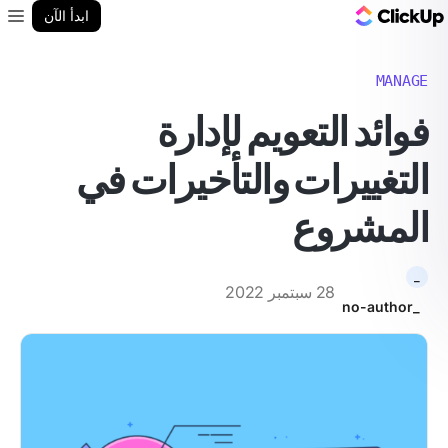
مدونة ClickUp
ابدأ الآن
enu
MANAGE
فوائد التعويم لإدارة
التغييرات والتأخيرات في
المشروع
_
28 سبتمبر 2022
_no-author