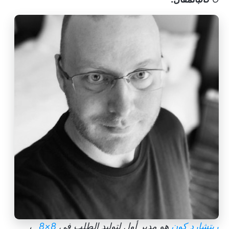
ريتشارد كون
هو مدير أول لتوليد الطلب في
8×8
_،