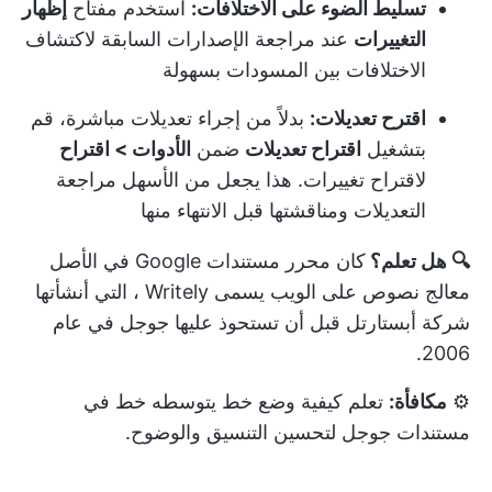
تسليط الضوء على الاختلافات:
استخدم مفتاح
إظهار
التغييرات
عند مراجعة الإصدارات السابقة لاكتشاف
الاختلافات بين المسودات بسهولة
اقترح تعديلات:
بدلاً من إجراء تعديلات مباشرة، قم
بتشغيل
اقتراح تعديلات
ضمن
الأدوات > اقتراح
لاقتراح تغييرات. هذا يجعل من الأسهل مراجعة
التعديلات ومناقشتها قبل الانتهاء منها
🔍 هل تعلم؟
كان محرر مستندات Google في الأصل
معالج نصوص على الويب يسمى
Writely
، التي أنشأتها
شركة أبستارتل قبل أن تستحوذ عليها جوجل في عام
2006.
⚙️
مكافأة:
تعلم
كيفية وضع خط يتوسطه خط في
مستندات جوجل
لتحسين التنسيق والوضوح.