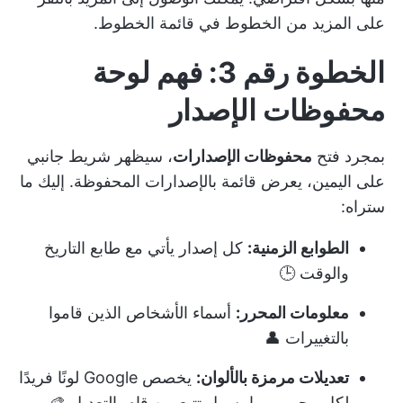
على المزيد من الخطوط في قائمة الخطوط.
الخطوة رقم 3: فهم لوحة
محفوظات الإصدار
بمجرد فتح
محفوظات الإصدارات
، سيظهر شريط جانبي
على اليمين، يعرض قائمة بالإصدارات المحفوظة. إليك ما
ستراه:
الطوابع الزمنية:
كل إصدار يأتي مع طابع التاريخ
والوقت 🕒
معلومات المحرر:
أسماء الأشخاص الذين قاموا
بالتغييرات 👤
تعديلات مرمزة بالألوان:
يخصص Google لونًا فريدًا
لكل محرر، مما يسهل تتبع من قام بالتعديل 🎨