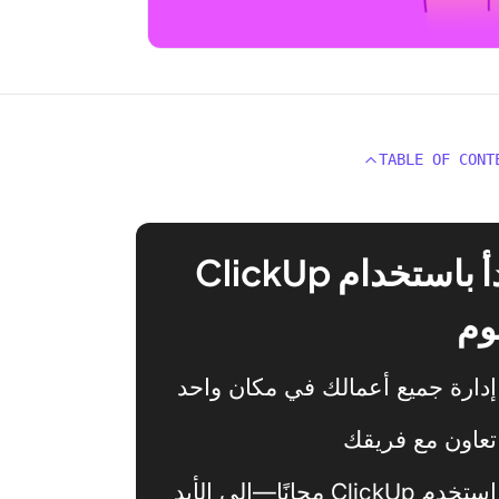
TABLE OF CONT
ابدأ باستخدام ClickUp
وم
إدارة جميع أعمالك في مكان واحد
تعاون مع فريقك
استخدم ClickUp مجانًا—إلى الأبد