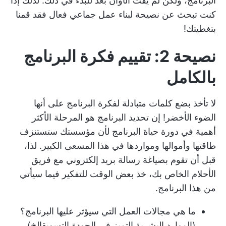
البرنامج، ولكن لم يفت الأوان بعد للبدء في ذلك. لذلك إذا
كنت تبحث عن
نصيحة لبناء عمل جماعي فعال
فقد قمنا
بتغطيتك!
نصيحة 2: تقييم فكرة البرنامج
بالكامل
لا تأخذ بضع كلمات متبادلة لفكرة البرنامج على أنها
الضوء الأخضر! إن تحديد البرنامج هو المرحلة الأكثر
أهمية في دورة حياة البرنامج لأن مؤسستك ستستنزف
طاقتها وأموالها ومواردها في هذا المسعى الكبير. لذا،
قبل أن تقوم بصياغة رسالة بريد إلكتروني مع فريق
الأحلام الخاص بك، خذ بعض الوقت للتفكير فيما سيأتي
من هذا البرنامج.
ما هي مجالات العمل التي سيؤثر عليها البرنامج؟
(
الموارد البشرية
,
التميز في الجودة
,
التسويق
إلخ)