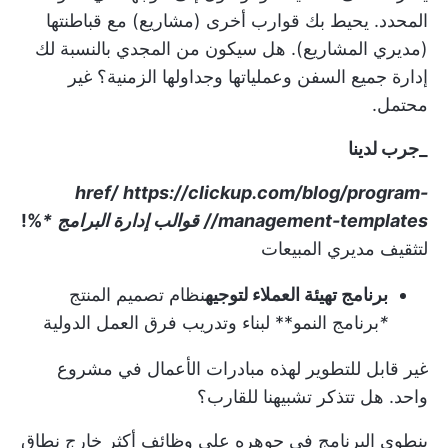
المحدد. يحيط بك قوارب أخرى (مشاريع) مع قباطنتها
(مديري المشاريع). هل سيكون من المجدي بالنسبة لك
إدارة جميع السفن وعملياتها
وجداولها الزمنية؟ غير
محتمل.
_جرب لدينا
href/
https://clickup.com/blog/program-
management-templates//
قوالب إدارة البرامج
*
%
!
لتثقيف مديري المبيعات
برنامج تهيئة العملاء لتوجيه
نظام تصميم المنتج
*
برنامج النمو** لبناء وتدريب فرق العمل الدولية
غير قابل للتطوير لهذه
مبادرات الأعمال
في مشروع
واحد. هل تتذكر تشبيهنا للقارب؟
ينطوي البرنامج في جوهره على وظائف أكثر خارج نطاق