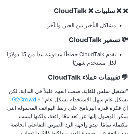
❌ ❌ سلبيات ❌ CloudTalk
مشاكل التأخير بين الحين والآخر
💸 تسعير CloudTalk
تقدم CloudTalk خططًا مدفوعة تبدأ من 15 دولارًا
لكل مستخدم شهريًا
💬 تقييمات عملاء CloudTalk
"تشغيل سلس للغاية. صعب الفهم قليلاً في البداية. لكن
بشكل عام سهل الاستخدام بشكل عام." -
G2Crowd
إن فكرة قدرة البرنامج على ربط الهواتف المحمولة التي
يمكن الوصول إليها عن بُعد معًا رائعة، ولكنها ليست
مكتملة تمامًا. تبدو واجهة الرد الصوتي التفاعلي الخاصة
بهم رائعة على صفحة الويب، ولكنها غالبًا ما تصاب