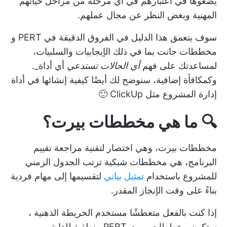
يضعوها في اعتبارهم في أي مرحلة من مراحل حياتهم
المهنية وبغض النظر عن مجال عملهم.
سوف يتعمق هذا الدليل في الفروق الدقيقة في PERT و
مخططات جانت
بما في ذلك الإيجابيات والسلبيات،
لمساعدتك على فهم
أي الحالات تستدعي
أي أداة_.
وكمكافأة إضافية، سنوضح لك أيضًا كيفية إنشائها في
أداة
إدارة المشروع
مثل ClickUp 🙂
🔍 ما هي مخططات بيرت؟
مخططات بيرت، وهي اختصار لتقنية مراجعة تقييم
البرنامج، هي مخططات شبكية ترتب الجدول الزمني
للمشروع باستخدام
تمثيل بياني
لتقسيمها إلى مهام فردية
بناءً على وقت الإنجاز المقدر.
إذا كنت بالفعل متعطشًا
مستخدم الخريطة الذهنية
،
ستكون مخططات بيرت PERT منطقية للغاية.