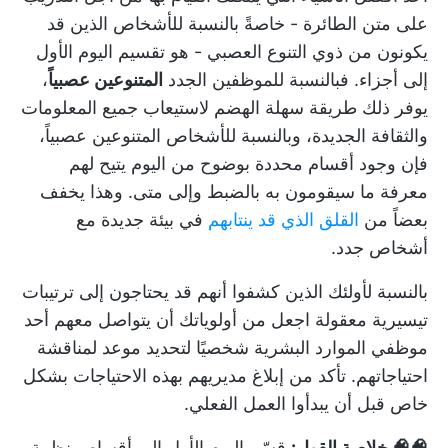
على متن الطائرة - خاصةً بالنسبة للأشخاص الذين قد
يكونون من ذوي التنوع العصبي - هو تقسيم اليوم الأول
إلى أجزاء. فبالنسبة للموظفين الجدد
المتنوعين عصبياً
،
يوفر ذلك طريقة سهلة الهضم لاستيعاب جميع المعلومات
والثقافة الجديدة، وبالنسبة للأشخاص المتنوعين عصبياً،
فإن وجود أقسام محددة بوضوح من اليوم يتيح لهم
معرفة ما سيقومون به بالضبط وإلى متى. وهذا يخفف
بعضاً من
القلق الذي قد ينتابهم
في بيئة جديدة مع
أشخاص جدد.
بالنسبة لأولئك الذين كشفوا أنهم قد يحتاجون إلى
ترتيبات
تيسيرية معقولة
اجعل من أولوياتك أن يتواصل معهم أحد
موظفي الموارد البشرية شخصيًا لتحديد موعد لمناقشة
احتياجاتهم. تأكد من إبلاغ مديريهم بهذه الاحتياجات بشكل
خاص قبل أن يبدأوا العمل الفعلي.
🧠🧠 خلاصة القول:
قسّم اليوم الأول إلى أقسام منظمة