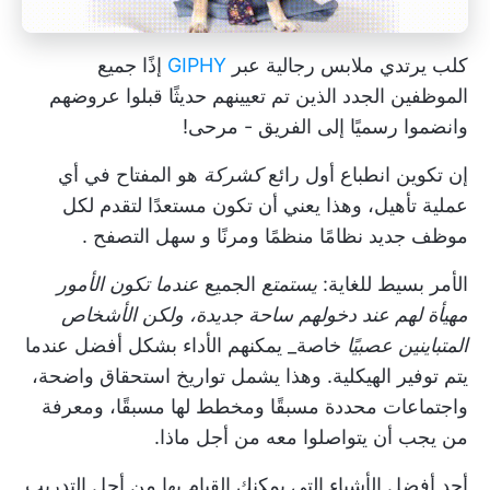
كلب يرتدي ملابس رجالية عبر
GIPHY
إذًا جميع
الموظفين الجدد الذين تم تعيينهم حديثًا قبلوا عروضهم
وانضموا رسميًا إلى الفريق - مرحى!
إن تكوين انطباع أول رائع
كشركة
هو المفتاح في أي
عملية تأهيل، وهذا يعني أن تكون مستعدًا لتقدم لكل
موظف جديد نظامًا منظمًا ومرنًا و
سهل التصفح
.
الأمر بسيط للغاية:
يستمتع
الجميع
عندما تكون الأمور
مهيأة لهم عند دخولهم ساحة جديدة، ولكن الأشخاص
المتباينين عصبيًا
خاصة_ يمكنهم الأداء بشكل أفضل عندما
يتم توفير الهيكلية. وهذا يشمل تواريخ استحقاق واضحة،
واجتماعات محددة مسبقًا ومخطط لها مسبقًا، ومعرفة
من يجب أن يتواصلوا معه من أجل ماذا.
أحد أفضل الأشياء التي يمكنك القيام بها من أجل التدريب