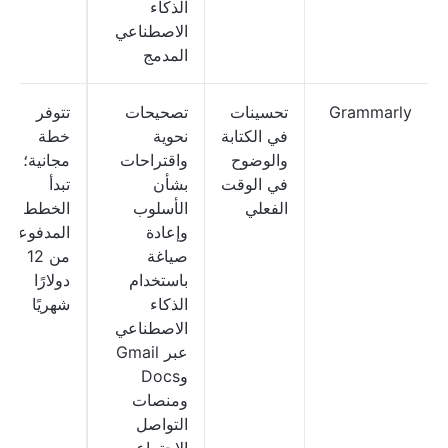
الذكاء
الاصطناعي
المدمج
Grammarly
تحسينات
تصحيحات
تتوفر
في الكتابة
نحوية
خطة
والوضوح
واقتراحات
مجانية؛
في الوقت
بشأن
تبدأ
الفعلي
الأسلوب
الخطط
وإعادة
المدفوعة
صياغة
من 12
باستخدام
دولارًا
الذكاء
شهريًا
الاصطناعي
عبر Gmail
وDocs
ومنصات
التواصل