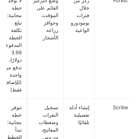
Forest
ركز من
وضع التركيز
لا توجد
خلال
القائم على
خطة
فترات
المؤقت،
مجانية؛
بومودورو
وحوافز
تبلغ
الواعية
زراعة
تكلفة
الأشجار
الخطة
المدفوعة
3.99
دولارًا،
تدفع مرة
واحدة
(للإضافة
فقط)
Scribe
إنشاء أدلة
تسجيل
تتوفر
تفصيلية
النقرات
خطة
تلقائيًا
وضغطات
مجانية؛
المفاتيح،
تبدأ
ودروس
الخطط