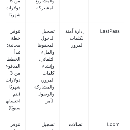
والمشاريع
من 5
المشتركة
دولارات
شهريًا
LastPass
إدارة آمنة
تسجيل
تتوفر
لكلمات
الدخول
خطة
المرور
المحفوظ
مجانية؛
والملء
تبدأ
التلقائي،
الخطط
وإنشاء
المدفوعة
كلمات
من 3
المرور،
دولارات
والمشاركة
شهريًا
والوصول
(يتم
الآمن
احتسابها
سنويًا)
Loom
اتصالات
تسجيل
تتوفر