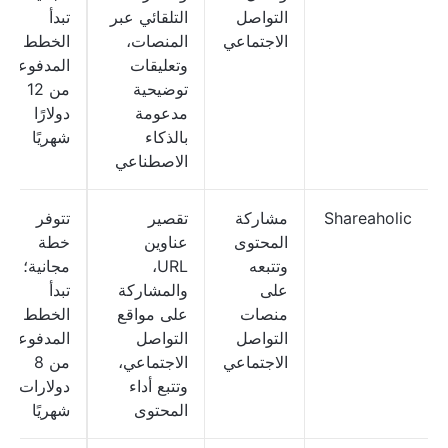
التواصل
التلقائي عبر
تبدأ
الاجتماعي
المنصات،
الخطط
وتعليقات
المدفوعة
توضيحية
من 12
مدعومة
دولارًا
بالذكاء
شهريًا
الاصطناعي
Shareaholic
مشاركة
تقصير
تتوفر
المحتوى
عناوين
خطة
وتتبعه
URL،
مجانية؛
على
والمشاركة
تبدأ
منصات
على مواقع
الخطط
التواصل
التواصل
المدفوعة
الاجتماعي
الاجتماعي،
من 8
وتتبع أداء
دولارات
المحتوى
شهريًا