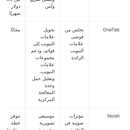
وآمن
دولار
شهريًا
OneTab
تخلص من
تحويل
مجانًا
فوضى
علامات
علامات
التبويب إلى
التبويب
قوائم، ودعم
الزائدة
مجموعات
علامات
التبويب،
وتقليل حمل
وحدة
المعالجة
المركزية
Noisli
مؤثرات
موسيقى
تتوفر
صوتية في
تصويرية
خطة
الخلفية
مخصصة
مجانية؛