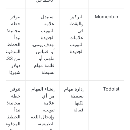
الاجتماعي
Momentum
التركيز
استبدل
تتوفر
واليقظة
علامة
خطة
في
التبويب
مجانية؛
علامات
الجديدة
تبدأ
التبويب
بهدف يومي،
الخطط
الجديدة
أو اقتباس
المدفوعة
ملهم، أو
من 3.33
قائمة مهام
دولار
بسيطة
شهريًا
Todoist
إدارة مهام
إنشاء المهام
تتوفر
بسيطة
من أي
خطة
لكنها
علامة
مجانية؛
فعالة
تبويب،
تبدأ
وإدخال اللغة
الخطط
الطبيعية،
المدفوعة