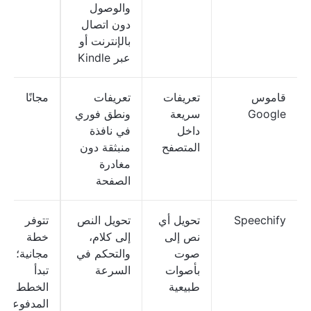
والوصول
دون اتصال
بالإنترنت أو
عبر Kindle
قاموس
تعريفات
تعريفات
مجانًا
Google
سريعة
ونطق فوري
داخل
في نافذة
المتصفح
منبثقة دون
مغادرة
الصفحة
Speechify
تحويل أي
تحويل النص
تتوفر
نص إلى
إلى كلام،
خطة
صوت
والتحكم في
مجانية؛
بأصوات
السرعة
تبدأ
طبيعية
الخطط
المدفوعة