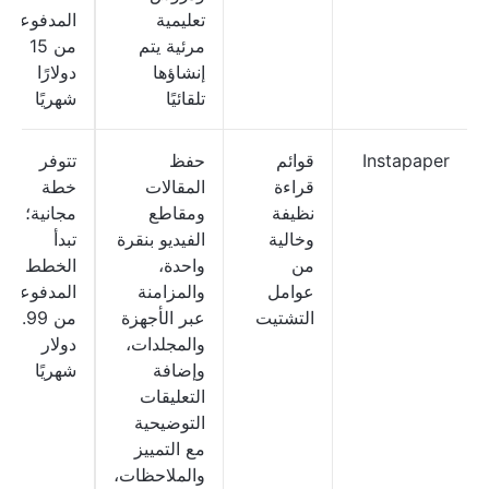
تعليمية
المدفوعة
مرئية يتم
من 15
إنشاؤها
دولارًا
تلقائيًا
شهريًا
Instapaper
قوائم
حفظ
تتوفر
قراءة
المقالات
خطة
نظيفة
ومقاطع
مجانية؛
وخالية
الفيديو بنقرة
تبدأ
من
واحدة،
الخطط
عوامل
والمزامنة
المدفوعة
التشتيت
عبر الأجهزة
من 5.99
والمجلدات،
دولار
وإضافة
شهريًا
التعليقات
التوضيحية
مع التمييز
والملاحظات،