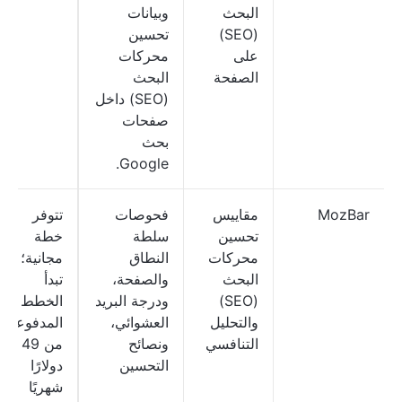
البحث
وبيانات
(SEO)
تحسين
على
محركات
الصفحة
البحث
(SEO) داخل
صفحات
بحث
Google.
MozBar
مقاييس
فحوصات
تتوفر
تحسين
سلطة
خطة
محركات
النطاق
مجانية؛
البحث
والصفحة،
تبدأ
(SEO)
ودرجة البريد
الخطط
والتحليل
العشوائي،
المدفوعة
التنافسي
ونصائح
من 49
التحسين
دولارًا
شهريًا