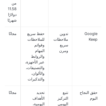
من
11.58
دولارًا
شهريًا
Google
تدوين
حفظ سريع
مجانًا
Keep
ملاحظات
للملاحظات
سريع
وقوائم
ومرن
المهام
والروابط
عبر الأجهزة،
والتصنيفات،
والألوان،
والتذكيرات
حقق النجاح
تتبع
تحديد
مجانًا
اليوم
التركيز
الأهداف
اليومي
اليومية،