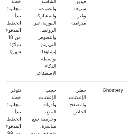
فيديو
الشاشة
خطة
سريعة
والصوت،
مجانية؛
وغير
والمشاركة
تبدأ
متزامنة
الفورية عبر
الخطط
الروابط،
المدفوعة
والنصوص
من 18
التي يتم
دولارًا
إنشاؤها
شهريًا
بواسطة
الذكاء
الاصطناعي
Ghostery
حظر
حجب
تتوفر
الإعلانات
الإعلانات
خطة
والتصفح
وأدوات
مجانية؛
الخاص
التتبع،
تبدأ
وخريطة تتبع
الخطط
مباشرة،
المدفوعة
وتصفح سريع
من 1.99