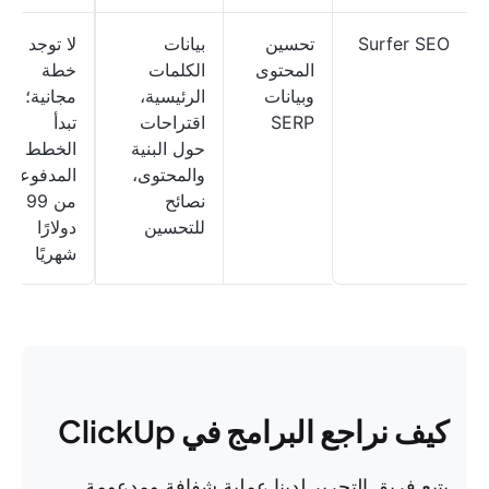
Surfer SEO
تحسين
بيانات
لا توجد
المحتوى
الكلمات
خطة
وبيانات
الرئيسية،
مجانية؛
SERP
اقتراحات
تبدأ
حول البنية
الخطط
والمحتوى،
المدفوعة
نصائح
من 99
للتحسين
دولارًا
شهريًا
كيف نراجع البرامج في ClickUp
يتبع فريق التحرير لدينا عملية شفافة ومدعومة