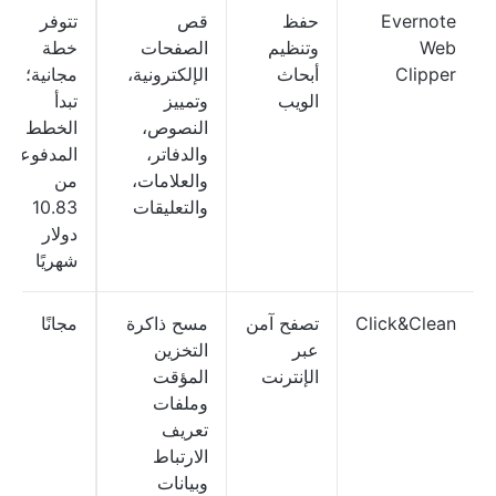
Evernote
حفظ
قص
تتوفر
Web
وتنظيم
الصفحات
خطة
Clipper
أبحاث
الإلكترونية،
مجانية؛
الويب
وتمييز
تبدأ
النصوص،
الخطط
والدفاتر،
المدفوعة
والعلامات،
من
والتعليقات
10.83
دولار
شهريًا
Click&Clean
تصفح آمن
مسح ذاكرة
مجانًا
عبر
التخزين
الإنترنت
المؤقت
وملفات
تعريف
الارتباط
وبيانات