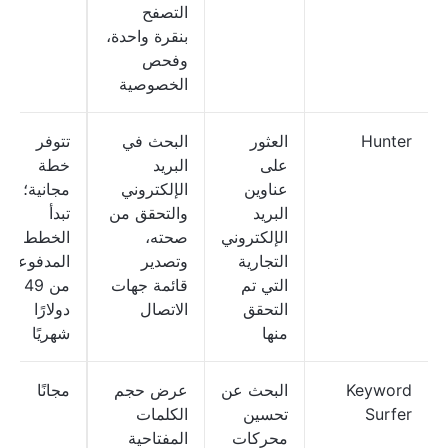
التصفح
بنقرة واحدة،
وفحص
الخصوصية
Hunter
العثور
البحث في
تتوفر
على
البريد
خطة
عناوين
الإلكتروني
مجانية؛
البريد
والتحقق من
تبدأ
الإلكتروني
صحته،
الخطط
التجارية
وتصدير
المدفوعة
التي تم
قائمة جهات
من 49
التحقق
الاتصال
دولارًا
منها
شهريًا
Keyword
البحث عن
عرض حجم
مجانًا
Surfer
تحسين
الكلمات
محركات
المفتاحية