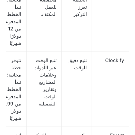
تعزز
للعمل
تبدأ
التركيز
المكثف.
الخطط
المدفوعة
من 12
دولارًا
شهريًا
Clockify
تتبع دقيق
تتبع الوقت
تتوفر
للوقت
عبر الأدوات
خطة
وعلامات
مجانية؛
المشاريع
تبدأ
وتقارير
الخطط
الوقت
المدفوعة
التفصيلية
من 6.99
دولار
شهريًا