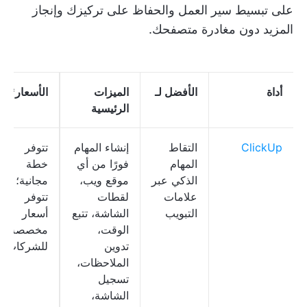
على تبسيط سير العمل والحفاظ على تركيزك وإنجاز
المزيد دون مغادرة متصفحك.
أداة
الأفضل لـ
الميزات
الأسعار
*
الرئيسية
ClickUp
التقاط
إنشاء المهام
تتوفر
المهام
فورًا من أي
خطة
الذكي عبر
موقع ويب،
مجانية؛
علامات
لقطات
تتوفر
التبويب
الشاشة، تتبع
أسعار
الوقت،
مخصصة
تدوين
للشركات
الملاحظات،
تسجيل
الشاشة،