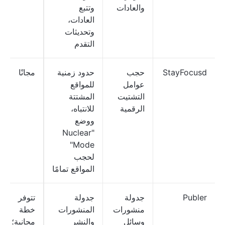
والعادات
وتتبع
العادات،
وتحديثات
التقدم
StayFocusd
حجب
حدود زمنية
مجانًا
عوامل
للمواقع
التشتيت
المشتتة
الرقمية
للانتباه،
ووضع
"Nuclear
Mode"
لحجب
المواقع تمامًا
Publer
جدولة
جدولة
تتوفر
منشورات
المنشورات
خطة
وسائل
والنشر
مجانية؛