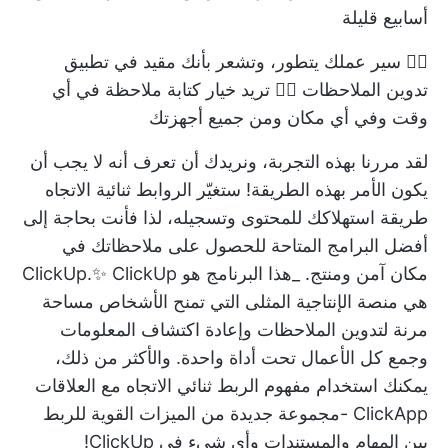
أسابيع قليلة
🙋‍♀️ سير عملك يتطور، وتشعر بأنك مقيد في
تطبيق
تدوين الملاحظات
🙋‍♀️ تريد خيار كتابة ملاحظة في أي
وقت وفي أي مكان ومن جميع أجهزتك
لقد مررنا بهذه التجربة، ونريدك أن تعرف أنه لا يجب أن
يكون الأمر بهذه الطريقة! ستغيّر الروابط ثنائية الاتجاه
طريقة استهلاكك للمحتوى وتسجيله، لذا فأنت بحاجة إلى
أفضل البرامج المتاحة للحصول على ملاحظاتك في
مكان آمن ومنتج. _هذا البرنامج هو ClickUp.✨
ClickUp
هي منصة الإنتاجية المثلى التي تمنح الأشخاص مساحة
مرنة لتدوين الملاحظات وإعادة اكتشاف المعلومات
وجمع كل الأعمال تحت أداة واحدة. والأكثر من ذلك،
يمكنك استخدام مفهوم الربط ثنائي الاتجاه مع
العلاقات
ClickApp
-مجموعة جديدة من الميزات القوية للربط
بين المهام والمستندات وأي شيء في ClickUp!