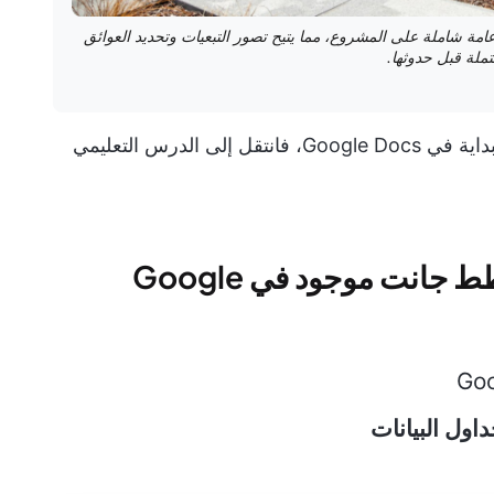
خطط جانت البسيط من Clickup نظرة عامة شاملة على المشروع، مما يتيح تصور التبعيات وتحديد العوائق
تملة قبل حدوثها.
إذا كنت بحاجة إلى إنشاء مخطط جانت من البداية في Google Docs، فانتقل إلى الدرس التعليمي
📄 الطريقة 1: الإدراج من مخطط جانت موجود في Google
اول البيانات