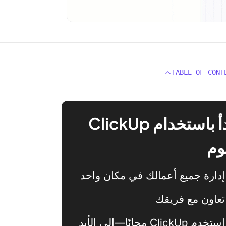
TABLE OF CONT
ابدأ باستخدام ClickUp
وم
إدارة جميع أعمالك في مكان واحد
تعاون مع فريقك
استخدم ClickUp مجانًا—إلى الأبد