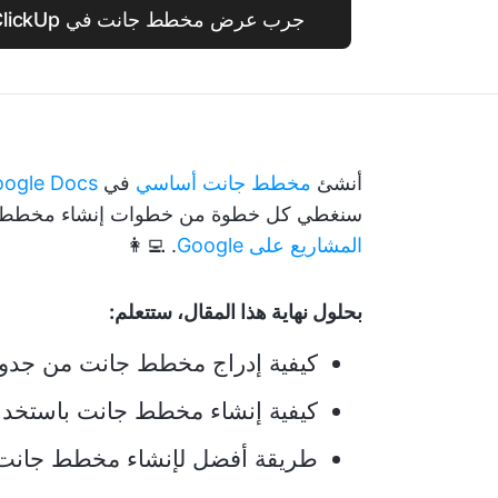
جرب عرض مخطط جانت في ClickUp واجعل العمل أسهل!
أنشئ
مخطط جانت أساسي
في
ogle Docs
سنغطي كل خطوة من خطوات إنشاء مخطط ج
المشاريع على Google
. 👩‍💻
بحلول نهاية هذا المقال، ستتعلم:
كيفية إدراج مخطط جانت من جدول بيانات le
كيفية إنشاء مخطط جانت باست
طريقة أفضل لإنشاء مخطط جانت (تلميح: 