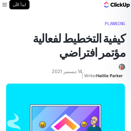
مدونة ClickUp
ابدأ الآن
enu
PLANNING
كيفية التخطيط لفعالية
مؤتمر افتراضي
14 ديسمبر 2021
Writer
Haillie Parker