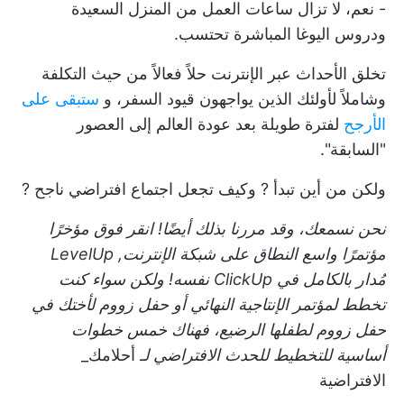
- نعم، لا تزال ساعات العمل من المنزل السعيدة
ودروس اليوغا المباشرة تحتسب.
تخلق الأحداث عبر الإنترنت حلاً فعالاً من حيث التكلفة
وشاملاً لأولئك الذين يواجهون قيود السفر، و
ستبقى على
الأرجح
لفترة طويلة بعد عودة العالم إلى العصور
"السابقة".
ولكن
من أين تبدأ
? وكيف تجعل
اجتماع افتراضي ناجح
?
نحن نسمعك، وقد مررنا بذلك أيضًا!
انقر فوق
مؤخرًا
مؤتمرًا واسع النطاق على شبكة الإنترنت,
LevelUp
مُدار بالكامل في ClickUp نفسه! ولكن سواء كنت
تخطط لمؤتمر الإنتاجية النهائي أو حفل زووم لأختك في
حفل زووم لطفلها الرضيع، فهناك
خمس خطوات
أساسية
للتخطيط للحدث الافتراضي لـ
أحلامك_
الافتراضية