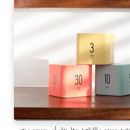
ية بومودورو للإنتاجية. وهل تعلم أن _بومودورو تعني