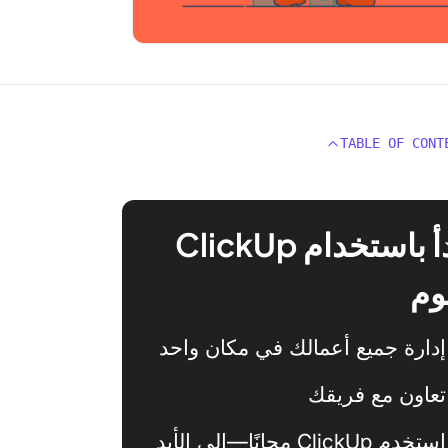
TABLE OF CONT
ابدأ باستخدام ClickUp
وم
إدارة جميع أعمالك في مكان واحد
تعاون مع فريقك
استخدم ClickUp مجانًا—إلى الأبد