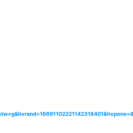
etw=g&hvrand=16691102221142318401&hvpone=&