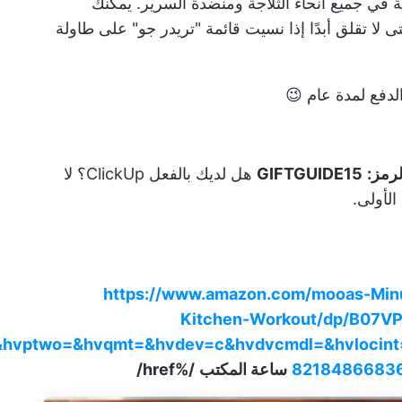
 في جميع أنحاء الثلاجة ومنضدة السرير. يمكنك
لا تقلق أبدًا إذا نسيت قائمة "تريدر جو" على طاولة
لدفع لمدة عام 😉
GIFTGUIDE15
هل لديك بالفعل ClickUp؟ لا
https://www.amazon.com/mooas-Min
Kitchen-Workout/dp/B07V
hvptwo=&hvqmt=&hvdev=c&hvdvcmdl=&hvlocint=
82184866836
ساعة المكتب
/%href/