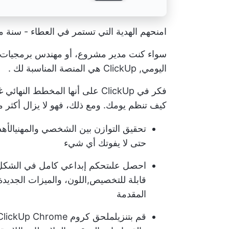
امنحهم الهدية التي تستمر في العطاء - سنة 
سواء كنت مدير مشروع، أو مهندس برمجيات، 
اليومي,
ClickUp هي المنصة المناسبة لك
.
فكر في ClickUp على أنها
المخطط النهائي
غي
كيف تنظم يومك. ومع ذلك، فهو لا يزال أكثر م
تحقيق التوازن بين الشخصي والمهني
الأه
حتى لا يفوتك أي شيء
احصل على
تحكم إبداعي كامل في الشكل
قابلة للتخصيص
,
اللون
، والميزات الجديدة
المقدمة
قم بتنزيل
ملحق كروم ClickUp Chrome