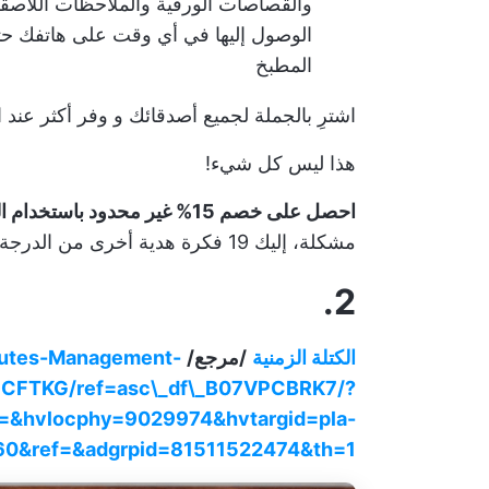
والقصاصات الورقية والملاحظات اللاصقة
الوصول إليها في أي وقت على هاتفك حتى 
المطبخ
اشترِ بالجملة لجميع أصدقائك و
وفر أكثر
عند ا
هذا ليس كل شيء!
احصل على خصم 15% غير محدود باستخدام الرمز:
مشكلة، إليك 19 فكرة هدية أخرى من الدرجة الأولى.
2.
الكتلة الزمنية
/مرجع/
utes-Management-
PCFTKG/ref=asc\_df\_B07VPCBRK7/?
&hvlocphy=9029974&hvtargid=pla-
0&ref=&adgrpid=81511522474&th=1