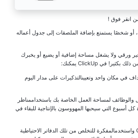
من
انقر فوق
!
أو شخصًا يستمتع بإضافة الملصقات إلى جدول أعماله
ر ورقي ولا يشغل مساحة إضافية أو يضيع أو يخبرك
ن ذلك بكثير!
في ClickUp يمكنك:
داف
في مكان واحد وتعيين
التذكيرات
على مدار اليوم
 والوظائف
لمساحة العمل الخاصة بك باستخدام
مناظر
 كل أسبوع التي سيحبها المهووسون بالإنتاجية للبقاء في
واستخدم
المفكرة
للتخلص من تلك الدفاتر الاحتياطية