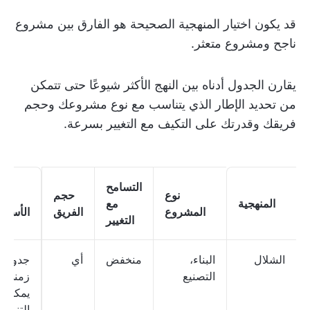
قد يكون اختيار المنهجية الصحيحة هو الفارق بين مشروع
ناجح ومشروع متعثر.
يقارن الجدول أدناه بين النهج الأكثر شيوعًا حتى تتمكن
من تحديد الإطار الذي يتناسب مع نوع مشروعك وحجم
فريقك وقدرتك على التكيف مع التغيير بسرعة.
التسامح
نوع
حجم
الق
المنهجية
مع
المشروع
الفريق
الأساس
التغيير
الشلال
البناء،
منخفض
أي
جدول
التصنيع
زمني
يمكن
التنبؤ ب