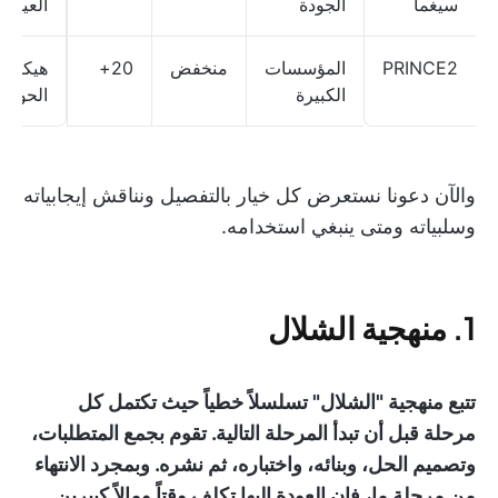
سيغما
الجودة
العيوب
PRINCE2
المؤسسات
منخفض
20+
هيكل
الكبيرة
الحوكم
والآن دعونا نستعرض كل خيار بالتفصيل ونناقش إيجابياته
وسلبياته ومتى ينبغي استخدامه.
1. منهجية الشلال
تتبع منهجية "الشلال" تسلسلاً خطياً حيث تكتمل كل
مرحلة قبل أن تبدأ المرحلة التالية. تقوم بجمع المتطلبات،
وتصميم الحل، وبنائه، واختباره، ثم نشره. وبمجرد الانتهاء
من مرحلة ما، فإن العودة إليها تكلف وقتاً ومالاً كبيرين.