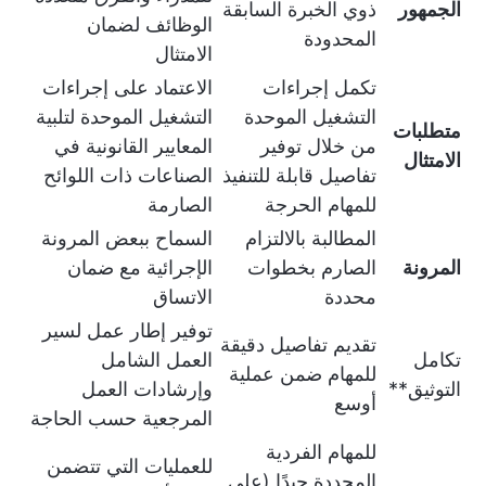
الجمهور
ذوي الخبرة السابقة
الوظائف لضمان
المحدودة
الامتثال
تكمل إجراءات
الاعتماد على إجراءات
التشغيل الموحدة
التشغيل الموحدة لتلبية
متطلبات
من خلال توفير
المعايير القانونية في
الامتثال
تفاصيل قابلة للتنفيذ
الصناعات ذات اللوائح
للمهام الحرجة
الصارمة
المطالبة بالالتزام
السماح ببعض المرونة
المرونة
الصارم بخطوات
الإجرائية مع ضمان
محددة
الاتساق
توفير إطار عمل لسير
تقديم تفاصيل دقيقة
تكامل
العمل الشامل
للمهام ضمن عملية
التوثيق**
وإرشادات العمل
أوسع
المرجعية حسب الحاجة
للمهام الفردية
للعمليات التي تتضمن
المحددة جيدًا (على