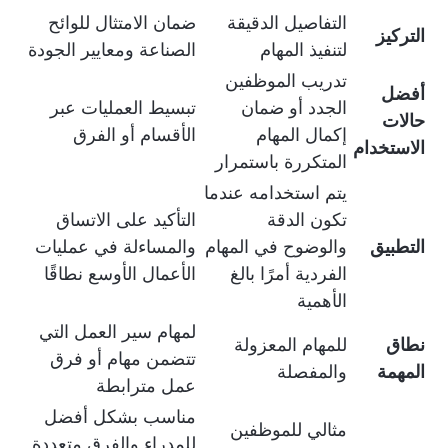
التفاصيل الدقيقة
ضمان الامتثال للوائح
التركيز
لتنفيذ المهام
الصناعة ومعايير الجودة
تدريب الموظفين
أفضل
الجدد أو ضمان
تبسيط العمليات عبر
حالات
إكمال المهام
الأقسام أو الفرق
الاستخدام
المتكررة باستمرار
يتم استخدامه عندما
تكون الدقة
التأكيد على الاتساق
التطبيق
والوضوح في المهام
والمساءلة في عمليات
الفردية أمرًا بالغ
الأعمال الأوسع نطاقًا
الأهمية
لمهام سير العمل التي
نطاق
للمهام المعزولة
تتضمن مهام أو فرق
المهمة
والمفصلة
عمل مترابطة
مناسب بشكل أفضل
مثالي للموظفين
للمدراء والفرق متعددة