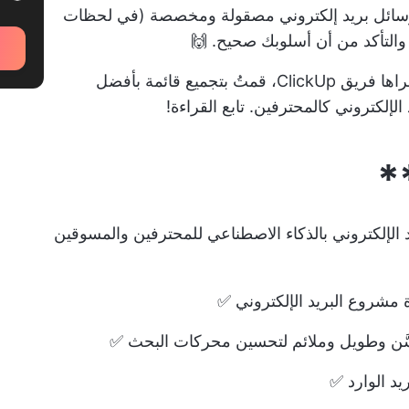
 رسائل بريد إلكتروني مصقولة ومخصصة (في لحظات
التأكد من أن أسلوبك صحيح. 🙌
استناداً إلى الاختبارات المكثفة والرؤى التي أجراها فريق ClickUp، قمتُ بتجميع قائمة بأفضل
لإلكتروني كالمحترفين. تابع القراءة!
دوات لكتابة البريد الإلكتروني بالذكاء الاصطناعي للمحترفين والمسوقين
ة مشروع البريد الإلكتروني
✅
َّن وطويل وملائم لتحسين محركات البحث ✅
يد الوارد ✅