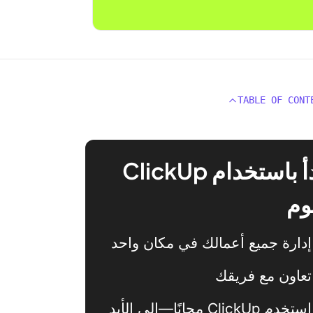
TABLE OF CONT
ابدأ باستخدام ClickUp
وم
إدارة جميع أعمالك في مكان واحد
تعاون مع فريقك
استخدم ClickUp مجانًا—إلى الأبد