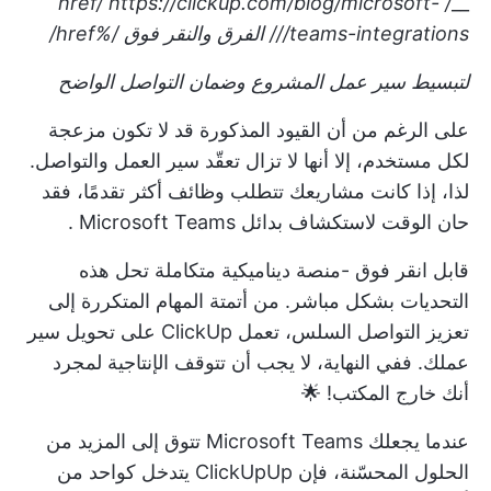
https://clickup.com/blog/microsoft-
/ href/
__
teams-integrations///
الفرق والنقر فوق
/%href/
لتبسيط سير عمل المشروع وضمان التواصل الواضح
على الرغم من أن القيود المذكورة قد لا تكون مزعجة
لكل مستخدم، إلا أنها لا تزال تعقّد سير العمل والتواصل.
لذا، إذا كانت مشاريعك تتطلب وظائف أكثر تقدمًا، فقد
حان الوقت لاستكشاف
بدائل Microsoft Teams
.
قابل
انقر فوق
-منصة ديناميكية متكاملة تحل هذه
التحديات بشكل مباشر. من أتمتة المهام المتكررة إلى
تعزيز التواصل السلس، تعمل ClickUp على تحويل سير
عملك. ففي النهاية، لا يجب أن تتوقف الإنتاجية لمجرد
أنك خارج المكتب! 🌟
عندما يجعلك Microsoft Teams تتوق إلى المزيد من
الحلول المحسّنة، فإن ClickUpUp يتدخل كواحد من