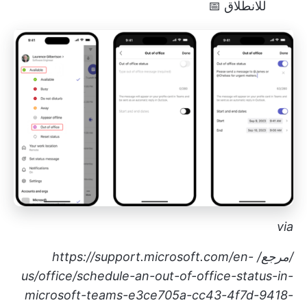
للانطلاق 📅
via
/مرجع/
https://support.microsoft.com/en-
us/office/schedule-an-out-of-office-status-in-
microsoft-teams-e3ce705a-cc43-4f7d-9418-