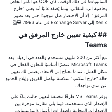
الثمانينيات! في ذلك الوقت، كان OOF هو الأمر الخاص
بخاصية الرد التلقائي. بينما يُعتقد غالبًا أنه يعني "خارج
المرفق"، إلا أن الاختصار ظل موجودًا حتى بعد تطور
Xenix إلى Exchange Server في عام 1993. 💻📨
##
كيفية تعيين خارج المرفق في
Teams
مع أكثر من
300 مليون مستخدم
والعدد في ازدياد، يعد
Microsoft Teams عنصرًا أساسيًا للتعاون الفعال في
مكان العمل. عندما تحتاج إلى الابتعاد، يضمن لك تعيين
حالة "خارج المكتب" سلاسة
تواصل الفريق
وإبلاغ الجميع
عن مدى تواجدك.
يوفر MS Teams طرقًا مختلفة لتعيين حالتك بناءً على
الإصدار الذي تستخدمه. فيما يلي مقارنة موجزة بين
الإصدارات المجانية وإصدارات الأعمال/المؤسسات.