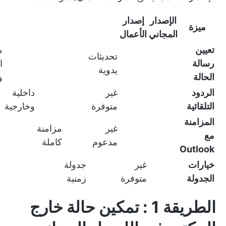
الإصدار
إصدار
ميزة
المجاني
الأعمال
تعيين
م
تحديثات
رسالة
ا
يدوية
الحالة
و
الردود
غير
داخلية
التلقائية
متوفرة
وخارجية
المزامنة
غير
مزامنة
مع
مدعوم
كاملة
Outlook
خيارات
غير
جدولة
الجدولة
متوفرة
زمنية
الطريقة 1 : تمكين حالة خارج