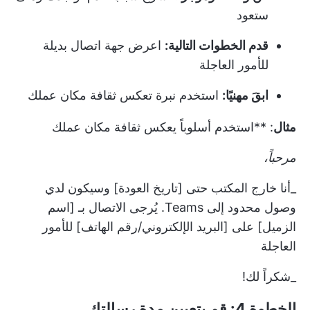
ستعود
قدم الخطوات التالية:
اعرض جهة اتصال بديلة
للأمور العاجلة
ابقَ مهنيًا:
استخدم نبرة تعكس ثقافة مكان عملك
مثال
: **استخدم أسلوباً يعكس ثقافة مكان عملك
مرحباً،
_أنا خارج المكتب حتى [تاريخ العودة] وسيكون لدي
وصول محدود إلى Teams. يُرجى الاتصال بـ [اسم
الزميل] على [البريد الإلكتروني/رقم الهاتف] للأمور
العاجلة
_شكراً لك!
الخطوة 4: قم بتعيين مدة رسالتك