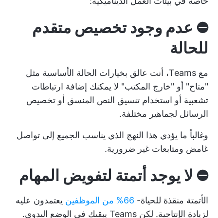
خاصة في بيئات العمل الديناميكية:
⛔️
عدم وجود تخصيص متقدم
للحالة
مع Teams، أنت عالق بخيارات الحالة الأساسية مثل
"متاح" أو "خارج المكتب" لا يمكنك إضافة ارتباطات
تشعبية أو استخدام تنسيق النص المنسق أو تخصيص
الرسائل لجماهير مختلفة.
وغالباً ما يؤدي هذا النهج الذي يناسب الجميع إلى تواصل
غامض ومتابعات غير ضرورية.
⛔️
لا يوجد أتمتة لتفويض المهام
الأتمتة منقذة للحياة-
66% من الموظفين
يعتمدون عليه
لزيادة الإنتاجية. لكن Teams يبقيك في الوضع اليدوي.