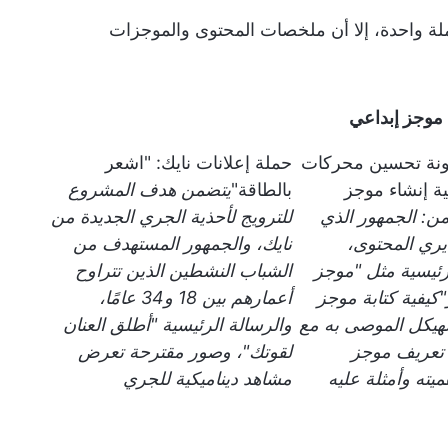
ملة واحدة، إلا أن ملخصات المحتوى والموجزات
 موجز إبداعي
نة تحسين محركات
حملة إعلانات نايك: "اشعر
ية إنشاء موجز
بالطاقة"
يتضمن هدف المشروع
ن: الجمهور الذي
للترويج لأحذية الجري الجديدة من
ري المحتوى،
نايك، والجمهور المستهدف من
رئيسية مثل "موجز
الشباب النشطين الذين تتراوح
كيفية كتابة موجز
أعمارهم بين 18 و34 عامًا،
لهيكل الموصى به مع
والرسالة الرئيسية "أطلق العنان
تعريف موجز
لقوتك"، وصور مقترحة تعرض
يته وأمثلة عليه
مشاهد ديناميكية للجري