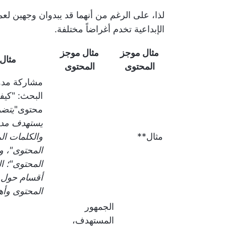
لذا، على الرغم من أنهما قد يبدوان وجهين لع
الإبداعية تخدم أغراضاً مختلفة.
مثال موجز
مثال موجز
مثال
المحتوى
المحتوى
مشاركة مدو
البحث: "كيف
محتوى"
يتضم
يستهدف مدي
مثال**
والكلمات ال
المحتوى"، و"
المحتوى"؛ ا
أقسام حول 
المحتوى وأهم
الجمهور
المستهدف،