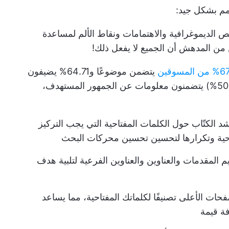
مم بشكل جيد:
 الديموغرافية والاهتمامات ونقاط الألم لمساعدة
 من المدهش أن الجميع لا يفعل ذلك!
مسوقين
يتضمن موضوعًا و64.71% يضيفون
كلمات رئيسية، بينما حوالي النصف فقط (50.29%) يتضمنون معلومات عن الجمهور المستهدف،
شد الكتّاب حول الكلمات المفتاحية التي يجب التركيز
فتاحية وتكرارها لتحسين تحسين محركات البحث
 المقدمات والعناوين والعناوين الفرعية لتلبية هدف
حات الأعلى تصنيفًا لكلماتك المفتاحية، مما يساعد
فة قيمة