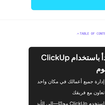
TABLE OF CONT
ابدأ باستخدام ClickUp
وم
إدارة جميع أعمالك في مكان واحد
تعاون مع فريقك
استخدم ClickUp مجانًا—إلى الأبد