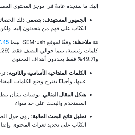
إليك ما ستجده عادةً في موجز المحتوى المص
الجمهور المستهدف
: يتضمن ذلك الخصائص
الكتّاب على فهم من يتحدثون إليه. ولكن
📜
ملاحظة
: وفقًا لموقع SEMrush، بينما
67.45% من ال
و49.71% فقط يحددون أهداف المحتوى
الكلمات المفتاحية الأساسية والثانوية
: تر
عليها، وأحيانًا تقترح وضع الكلمات الم
هيكل المقال المثالي
: توصيات بشأن تنظيم
المستخدم والبحث على حد سواء
تحليل نتائج البحث الحالية
: رؤى حول الصف
الكتّاب على تحديد ثغرات المحتوى وإضا