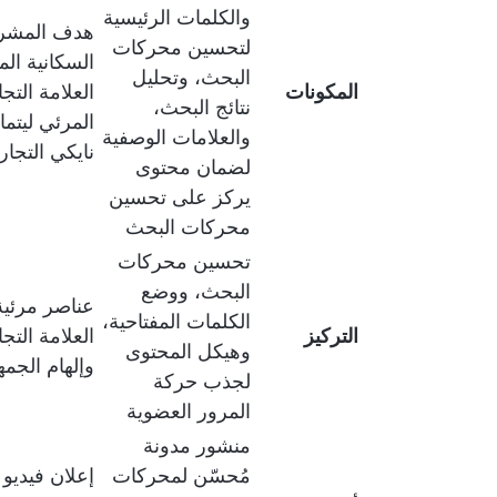
والكلمات الرئيسية
هدف المشروع
لتحسين محركات
السكانية ا
البحث، وتحليل
المكونات
العلامة التج
نتائج البحث،
المرئي ليتم
والعلامات الوصفية
نايكي التجار
لضمان محتوى
يركز على تحسين
محركات البحث
تحسين محركات
البحث، ووضع
عناصر مرئية
الكلمات المفتاحية،
التركيز
العلامة الت
وهيكل المحتوى
وإلهام الجم
لجذب حركة
المرور العضوية
منشور مدونة
مُحسّن لمحركات