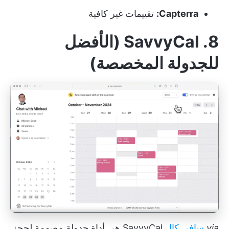
Capterra:
تقييمات غير كافية
8. SavvyCal (الأفضل
للجدولة المخصصة)
via
سافي كال
SavvyCal هي أداة جدولة مصممة لحجز