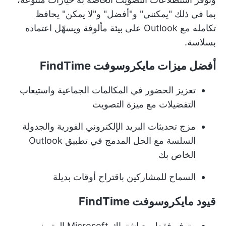
بما في ذلك "يمكنني" و"أفضل" و"لا يمكن" يحافظ
تكامله مع Outlook على بيئة مألوفة ويسهّل اعتماده
بسلاسة.
أفضل ميزات مايكروسوفت FindTime
تعزيز الحضور في المكالمات الجماعية واستيعاب
التفضيلات مع ميزة التصويت
مزج تحديثات البريد الإلكتروني الفورية والجدولة
السلسة مع الحل المدمج في تطبيق Outlook
الخاص بك
السماح للمشاركين باقتراح أوقات بديلة
قيود مايكروسوفت FindTime
متوفر فقط مع اشتراك Microsoft المتميز