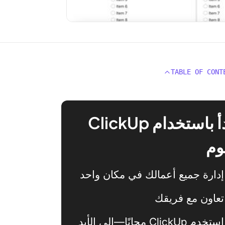
TABLE OF CONT
ابدأ باستخدام ClickUp
وم
إدارة جميع أعمالك في مكان واحد
تعاون مع فريقك
استخدم ClickUp مجانًا—إلى الأبد