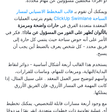
أو أفرادًا مختلفين مسؤولين عن مهام محددة.
ويمكنك أن تقوم بـ
قالب المخطط الانسيابي لمسار
السباحة ClickUp Swimlane
يقوم بترتيب العمليات
المعقدة متعددة الفرق في
حارات واضحة ومرمزة
بالألوان تُظهر على الفور من المسؤول عن ماذا
t. فكر في
الأمر على أنه حوض سباحة حيث ينتمي كل حارة إلى
فريق محدد - كل شخص يعرف بالضبط أين يجب أن
يسبح.
يستخدم هذا القالب أربعة أشكال أساسية - دوائر لنقاط
البداية/النهاية، ومربعات للمهام، وماسات للقرارات،
وأسهم لتوضيح
سير العمل المعقد
. على سبيل المثال، إذا
كانت المهمة في المسار الأزرق، فإن الفريق الأزرق
يمتلكها.
مع وجود أربعة مسارات قابلة للتخصيص، يمكنك تخطيط
أي عملية تعاونية ذات خطوات متعددة. انقر نقرًا مزدوجًا