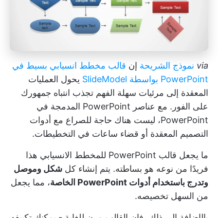
via
نموذج الشريحة
إن
قالب مخطط انسيابي بسيط في
PowerPoint بواسطة SlideModel
يحول العمليات
المعقدة إلى مرئيات سهلة الفهم تجذب انتباه جمهورك
على الفور. مع عناصر PowerPoint المدمجة في
PowerPoint، ليست هناك حاجة للصراع مع أدوات
التصميم المعقدة أو قضاء ساعات في التخطيطات.
ما يجعل قالب PowerPoint للمخطط الانسيابي هذا
فريدًا من نوعه هو بساطته. يتم إنشاء كل
شكل وموصل
وتدرج باستخدام أدوات PowerPoint الخاصة
، مما يجعل
من السهل تخصيصه.
بالإضافة إلى ذلك، فإن القالب مرن للغاية - يمكنك تكييفه