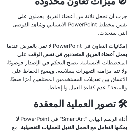
🚫 ميزات تعاون محدودة
جرب أن تجعل ثلاثة من أعضاء الفريق يعملون على
نفس مخطط PowerPoint الانسيابي وشاهد الفوضى
التي ستحدث.
إمكانيات التعاون في PowerPoint لا تفي بالغرض عندما
يعمل أعضاء الفريق المتعددين في نفس الوقت
على
المخططات الانسيابية. يصبح التحكم في الإصدار فوضويًا،
ولا تتم مزامنة التغييرات بسلاسة، ويصبح الحفاظ على
الاتساق بين تعديلات المستخدمين المختلفين أمرًا صعبًا.
والنتيجة؟ عدم كفاءة العمل والإحباط.
🛠️ تصور العملية المعقدة
أداة الرسم البياني "SmartArt" في PowerPoint
لا
يمكنها التعامل مع الحمل الثقيل للعمليات التفصيلية
. مع