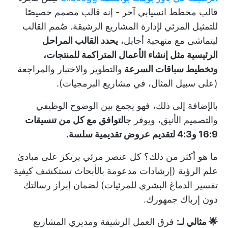
قالب مخطط انسيابي آخر - إنه قالب مصمم خصيصًا
للتمثيل المرئي لإدارة المشاريع الرشيقة. صُمم القالب
ليتماشى مع منهجية أجايل،
يحدد القالب المراحل
الرئيسية مثل إنشاء الأعمال المتراكمة للمنتجات،
وتخطيط سباقات السرعة
والتطوير والاختبار والمراجعة
(على سبيل المثال، في مشاريع البرمجيات).
بالإضافة إلى ذلك، فهو يجمع بين الوضوح الوظيفي
والتصميم الأنيق، ويوفر ج
التوافق مع كل من تنسيقات
16:9 و4:3 لتقديم عروض تقديمية سلسة.
ما هو أكثر من ذلك؟ كل عنصر مرئي يرتكز على
مبادئ
علم الرؤية
(إرشادات مدعومة بالأبحاث تستكشف كيفية
تفسير الدماغ البشري للمرئيات) لضمان إبراز رسالتك
دون إرباك جمهورك.
🌟 مثالي لـ:
فرق العمل الرشيقة ومديري المشاريع