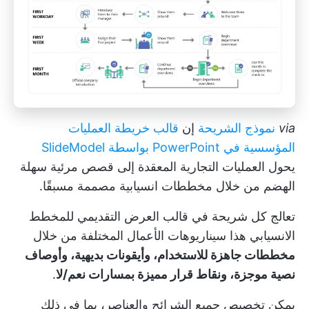
via
نموذج الشريحة
إن
قالب خريطة العمليات
المؤسسية في PowerPoint بواسطة SlideModel
يحول العمليات التجارية المعقدة إلى قصص مرئية سهلة
الهضم من خلال مخططات انسيابية مصممة مسبقًا.
تعالج كل شريحة في قالب العرض التقديمي للمخطط
الانسيابي هذا سيناريوهات الأعمال المختلفة من خلال
مخططات جاهزة للاستخدام، وأيقونات بديهية، وأوصاف
نصية موجزة، ونقاط قرار مميزة بمسارات نعم/لا
.
يمكن تخصيص جميع الشرائح والعناصر، بما في ذلك