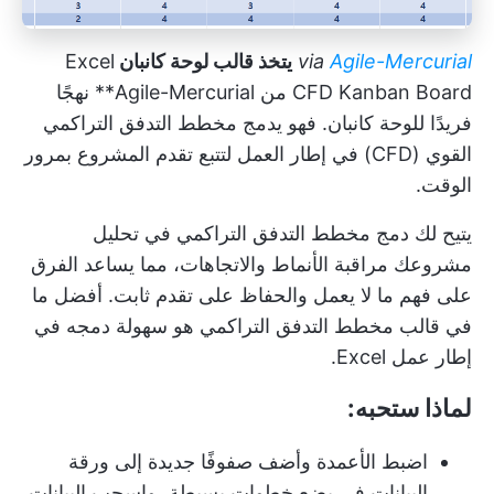
Agile-Mercurial
via
يتخذ قالب لوحة كانبان
Excel
CFD Kanban Board من Agile-Mercurial** نهجًا
فريدًا للوحة كانبان. فهو يدمج مخطط التدفق التراكمي
القوي (CFD) في إطار العمل لتتبع تقدم المشروع بمرور
الوقت.
يتيح لك دمج مخطط التدفق التراكمي في تحليل
مشروعك مراقبة الأنماط والاتجاهات، مما يساعد الفرق
على فهم ما لا يعمل والحفاظ على تقدم ثابت. أفضل ما
في قالب مخطط التدفق التراكمي هو سهولة دمجه في
إطار عمل Excel.
لماذا ستحبه:
اضبط الأعمدة وأضف صفوفًا جديدة إلى ورقة
البيانات في بضع خطوات بسيطة، واسحب البيانات