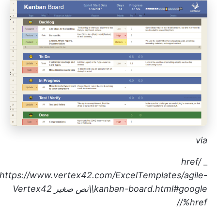
via
href/
_
https://www.vertex42.com/ExcelTemplates/agile-
kanban-board.html#google\\نص
صغير
Vertex42
/%href/