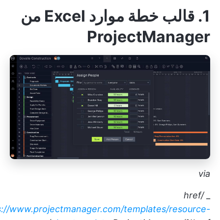
1. قالب خطة موارد Excel من
ProjectManager
via
href/
_
s://www.projectmanager.com/templates/resource-